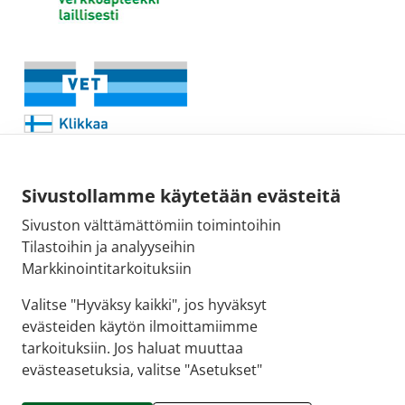
Sivustollamme käytetään evästeitä
Sivuston välttämättömiin toimintoihin
Sähköpostiosoite:
Tilastoihin ja analyyseihin
kirjaamo@fimea.fi
Markkinointitarkoituksiin
Fimean vaihde:
Valitse "Hyväksy kaikki", jos hyväksyt
029 522 3341
evästeiden käytön ilmoittamiimme
tarkoituksiin. Jos haluat muuttaa
evästeasetuksia, valitse "Asetukset"
© 2026 Puuvillan Apteekki |
Crasman eApteekki