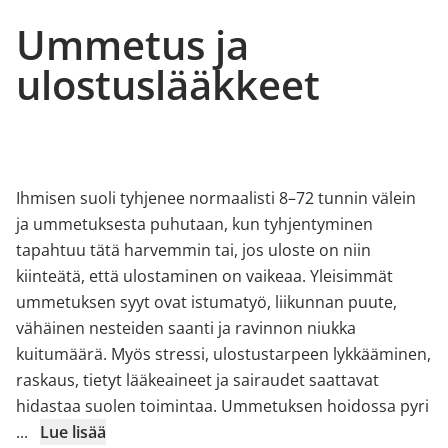
Ummetus ja
ulostuslääkkeet
Ihmisen suoli tyhjenee normaalisti 8–72 tunnin välein
ja ummetuksesta puhutaan, kun tyhjentyminen
tapahtuu tätä harvemmin tai, jos uloste on niin
kiinteätä, että ulostaminen on vaikeaa. Yleisimmät
ummetuksen syyt ovat istumatyö, liikunnan puute,
vähäinen nesteiden saanti ja ravinnon niukka
kuitumäärä. Myös stressi, ulostustarpeen lykkääminen,
raskaus, tietyt lääkeaineet ja sairaudet saattavat
hidastaa suolen toimintaa. Ummetuksen hoidossa pyri
...
Lue lisää