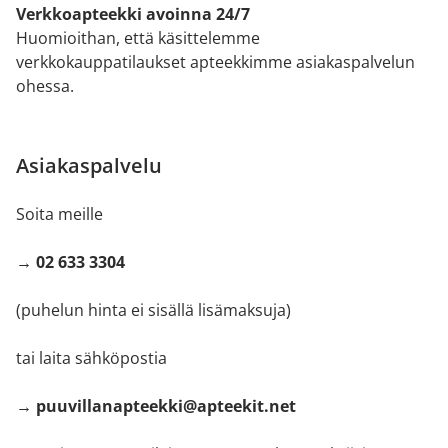
Verkkoapteekki avoinna 24/7
Huomioithan, että käsittelemme
verkkokauppatilaukset apteekkimme asiakaspalvelun
ohessa.
Asiakaspalvelu
Soita meille
→ 02 633 3304
(puhelun hinta ei sisällä lisämaksuja)
tai laita sähköpostia
→ puuvillanapteekki@apteekit.net