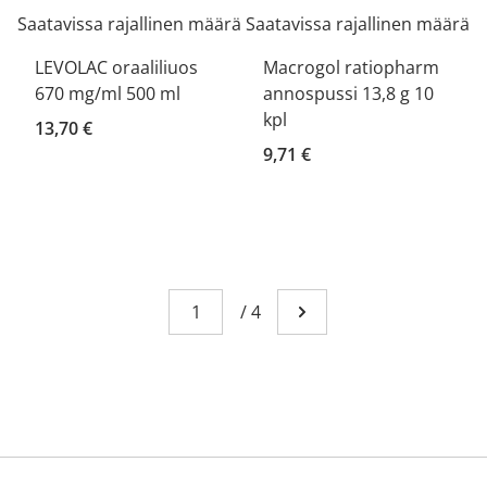
Saatavissa rajallinen määrä
Saatavissa rajallinen määrä
LEVOLAC oraaliliuos
Macrogol ratiopharm
670 mg/ml 500 ml
annospussi 13,8 g 10
kpl
13,70 €
9,71 €
Sivu
You're currently reading page 1
/
4
Mene seuraavalle sivull