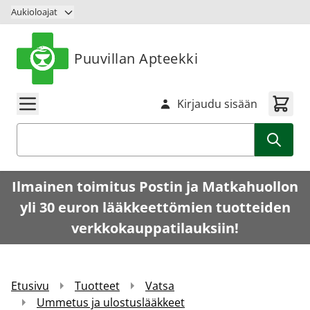
Siirry sisältöön
Aukioloajat
Puuvillan Apteekki
Kirjaudu sisään
Haku
Ilmainen toimitus Postin ja Matkahuollon
yli 30 euron lääkkeettömien tuotteiden
verkkokauppatilauksiin!
Etusivu
Tuotteet
Vatsa
Ummetus ja ulostuslääkkeet