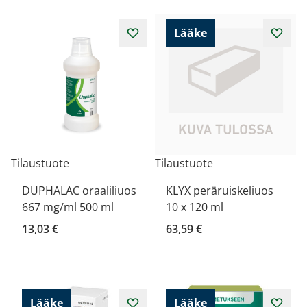
Lääke
Tilaustuote
Tilaustuote
DUPHALAC oraaliliuos
KLYX peräruiskeliuos
667 mg/ml 500 ml
10 x 120 ml
13,03 €
63,59 €
Lääke
Lääke