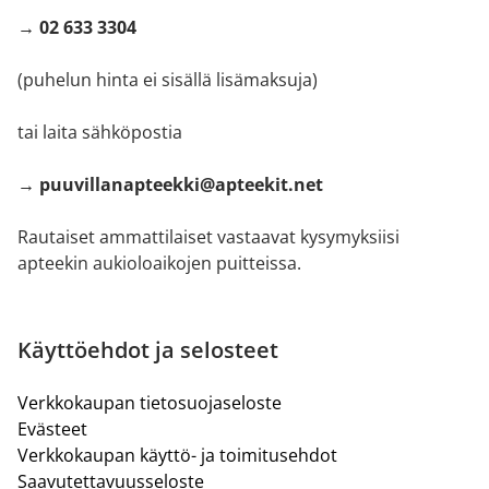
→ 02 633 3304
(puhelun hinta ei sisällä lisämaksuja)
tai laita sähköpostia
→ puuvillanapteekki@apteekit.net
Rautaiset ammattilaiset vastaavat kysymyksiisi
apteekin aukioloaikojen puitteissa.
Käyttöehdot ja selosteet
Verkkokaupan tietosuojaseloste
Evästeet
Verkkokaupan käyttö- ja toimitusehdot
Saavutettavuusseloste