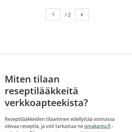
Sivu
You're currently reading page 1
/
2
Mene seuraavalle sivull
Miten tilaan
reseptilääkkeitä
verkkoapteekista?
Reseptilääkkeiden tilaaminen edellyttää voimassa
olevaa reseptiä, ja voit tarkastaa ne
omakanta.fi
-