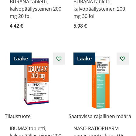
BURANA tabletti,
BURANA tabletti,
kalvopäällysteinen 200
kalvopäällysteinen 200
mg 20 fol
mg 30 fol
4,42 €
5,98 €
Lääke
Lääke
Tilaustuote
Saatavissa rajallinen määrä
IBUMAX tabletti,
NASO-RATIOPHARM
kalvopäällysteinen 200
nenäsumute, liuos 0,5