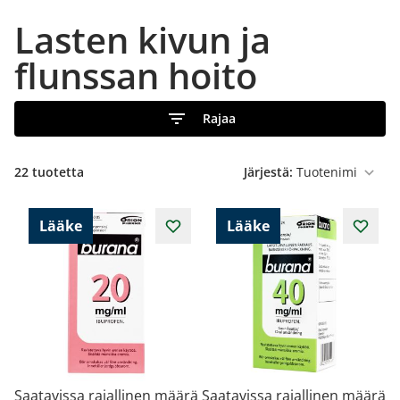
Lasten kivun ja
flunssan hoito
Rajaa
22
tuotetta
Järjestä:
Lääke
Lääke
Saatavissa rajallinen määrä
Saatavissa rajallinen määrä