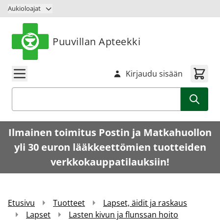
Siirry sisältöön
Aukioloajat
Puuvillan Apteekki
Kirjaudu sisään
Haku
Ilmainen toimitus Postin ja Matkahuollon
yli 30 euron lääkkeettömien tuotteiden
verkkokauppatilauksiin!
Etusivu
Tuotteet
Lapset, äidit ja raskaus
Lapset
Lasten kivun ja flunssan hoito