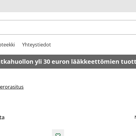
u
teekki
Yhteystiedot
atkahuollon yli 30 euron lääkkeettömien tuot
aerorasitus
ta