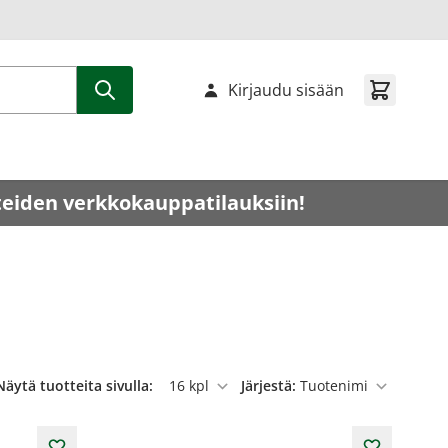
Kirjaudu sisään
teiden verkkokauppatilauksiin!
Näytä tuotteita sivulla:
Järjestä:
per sivu