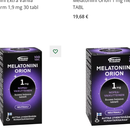
ini Extra Vahva
Melatoniini Orion 1 mg ni
rm 1,9 mg 30 tabl
TABL
19,68 €