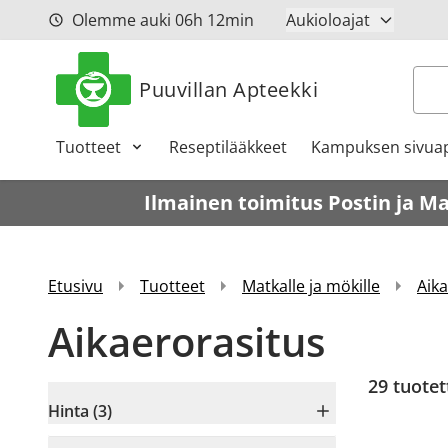
Siirry sisältöön
Olemme auki
06h
12min
Aukioloajat
Hak
Puuvillan Apteekki
Tuotteet
Reseptilääkkeet
Kampuksen sivuap
Ilmainen toimitus Postin ja M
Etusivu
Tuotteet
Matkalle ja mökille
Aik
Aikaerorasitus
29
tuotet
Hinta (3)