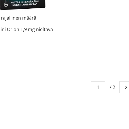
 rajallinen määrä
ini Orion 1,9 mg nieltävä
Sivu
You're currently
/
2
Me