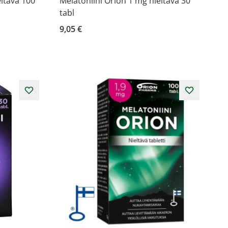
eltävä 100
Melatoniini Orion 1 mg nieltävä 30
tabl
9,05 €