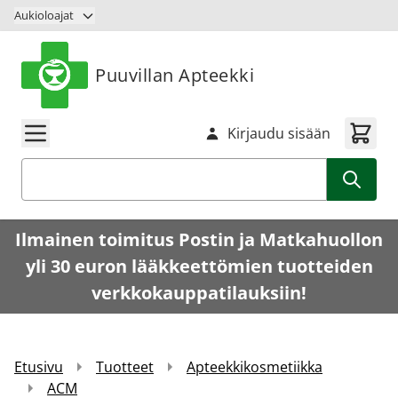
Siirry sisältöön
Aukioloajat
Puuvillan Apteekki
Kirjaudu sisään
Haku
Ilmainen toimitus Postin ja Matkahuollon
yli 30 euron lääkkeettömien tuotteiden
verkkokauppatilauksiin!
Etusivu
Tuotteet
Apteekkikosmetiikka
ACM