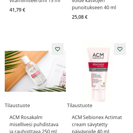
vitamiiniseerumi 15 ml
voide kasvojen
punoitukseen 40 ml
41,79 €
25,08 €
Tilaustuote
Tilaustuote
ACM Rosakalm
ACM Sebionex Actimat
misellivesi puhdistava
cream sävytetty
ja rauhoittava 250 ml
päivävoide 40 ml