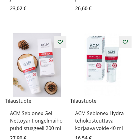
23,02 €
26,60 €
Tilaustuote
Tilaustuote
ACM Sebionex Gel
ACM Sebionex Hydra
Nettoyant ongelmaiho
tehokosteuttava
puhdistusgeeli 200 ml
korjaava voide 40 ml
27,90 €
16,54 €