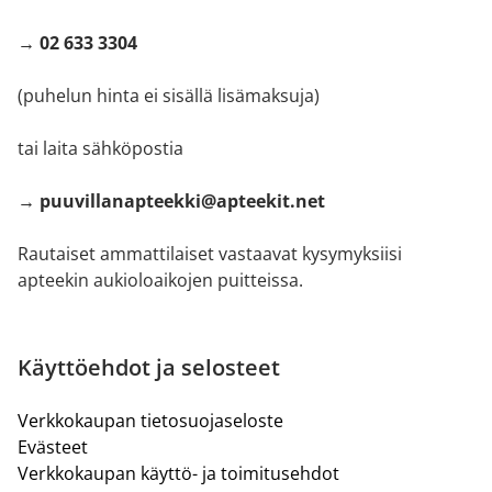
→ 02 633 3304
(puhelun hinta ei sisällä lisämaksuja)
tai laita sähköpostia
→ puuvillanapteekki@apteekit.net
Rautaiset ammattilaiset vastaavat kysymyksiisi
apteekin aukioloaikojen puitteissa.
Käyttöehdot ja selosteet
Verkkokaupan tietosuojaseloste
Evästeet
Verkkokaupan käyttö- ja toimitusehdot