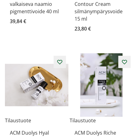
valkaiseva naamio
Contour Cream
pigmenttivoide 40 ml
silmänympärysvoide
15 ml
39,84 €
23,80 €
Tilaustuote
Tilaustuote
ACM Duolys Hyal
ACM Duolys Riche