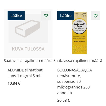
Lääke
Lääke
Saatavissa rajallinen määrä
Saatavissa rajallinen määrä
ALOMIDE silmätipat,
BECLONASAL AQUA
liuos 1 mg/ml 5 ml
nenäsumute,
suspensio 50
10,84 €
mikrog/annos 200
annosta
20,53 €