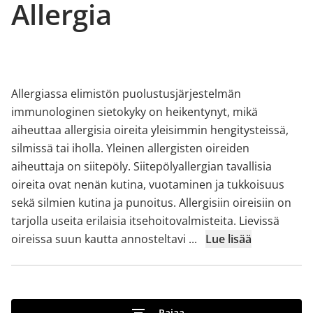
Allergia
Allergiassa elimistön puolustusjärjestelmän
immunologinen sietokyky on heikentynyt, mikä
aiheuttaa allergisia oireita yleisimmin hengitysteissä,
silmissä tai iholla. Yleinen allergisten oireiden
aiheuttaja on siitepöly. Siitepölyallergian tavallisia
oireita ovat nenän kutina, vuotaminen ja tukkoisuus
sekä silmien kutina ja punoitus. Allergisiin oireisiin on
tarjolla useita erilaisia itsehoitovalmisteita. Lievissä
oireissa suun kautta annosteltavi
...
Lue lisää
Rajaa