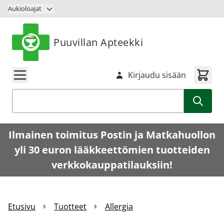
Siirry sisältöön
Aukioloajat
Puuvillan Apteekki
Kirjaudu sisään
Haku
Ilmainen toimitus Postin ja Matkahuollon
yli 30 euron lääkkeettömien tuotteiden
verkkokauppatilauksiin!
Etusivu
Tuotteet
Allergia