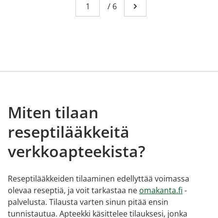
Sivu
You're currently reading page 1
/
6
Mene seuraavalle sivull
Miten tilaan
reseptilääkkeitä
verkkoapteekista?
Reseptilääkkeiden tilaaminen edellyttää voimassa
olevaa reseptiä, ja voit tarkastaa ne
omakanta.fi
-
palvelusta. Tilausta varten sinun pitää ensin
tunnistautua. Apteekki käsittelee tilauksesi, jonka