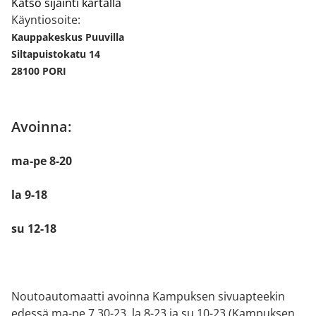
Katso sijainti kartalla
Käyntiosoite:
Kauppakeskus Puuvilla
Siltapuistokatu 14
28100 PORI
Avoinna:
ma-pe 8-20
la 9-18
su 12-18
Noutoautomaatti avoinna Kampuksen sivuapteekin
edessä ma-pe 7.30-23, la 8-23 ja su 10-23 (Kampuksen