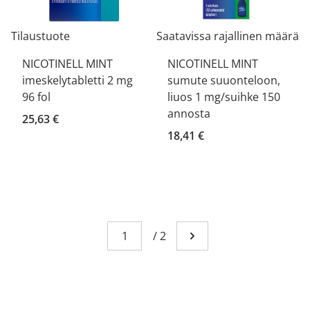
Tilaustuote
Saatavissa rajallinen määrä
NICOTINELL MINT
NICOTINELL MINT
imeskelytabletti 2 mg
sumute suuonteloon,
96 fol
liuos 1 mg/suihke 150
annosta
25,63 €
18,41 €
Sivu
You're currently reading page 1
/
2
Mene seuraavalle sivull