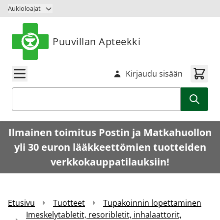
Siirry sisältöön
Aukioloajat
Puuvillan Apteekki
Kirjaudu sisään
Haku
Ilmainen toimitus Postin ja Matkahuollon
yli 30 euron lääkkeettömien tuotteiden
verkkokauppatilauksiin!
Etusivu
Tuotteet
Tupakoinnin lopettaminen
Imeskelytabletit, resoribletit, inhalaattorit,