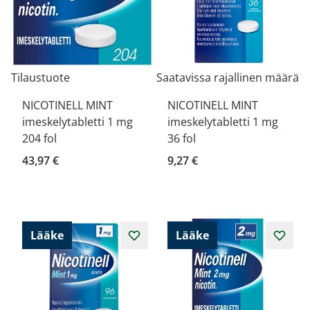
Tilaustuote
Saatavissa rajallinen määrä
NICOTINELL MINT
NICOTINELL MINT
imeskelytabletti 1 mg
imeskelytabletti 1 mg
204 fol
36 fol
43,97 €
9,27 €
Lääke
Lääke