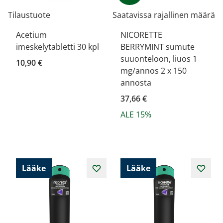
Tilaustuote
Saatavissa rajallinen määrä
Acetium
NICORETTE
imeskelytabletti 30 kpl
BERRYMINT sumute
suuonteloon, liuos 1
10,90 €
mg/annos 2 x 150
annosta
37,66 €
ALE 15%
Lääke
Lääke