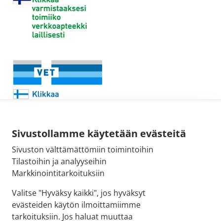
Sivustollamme käytetään evästeitä
Sivuston välttämättömiin toimintoihin
Sähköpostiosoite:
Tilastoihin ja analyyseihin
kirjaamo@fimea.fi
Markkinointitarkoituksiin
Fimean vaihde:
Valitse "Hyväksy kaikki", jos hyväksyt
029 522 3341
evästeiden käytön ilmoittamiimme
tarkoituksiin. Jos haluat muuttaa