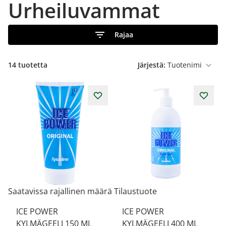
Urheiluvammat
Rajaa
14
tuotetta
Järjestä:
Saatavissa rajallinen määrä
Tilaustuote
ICE POWER
ICE POWER
KYLMÄGEELI 150 ML
KYLMÄGEELI 400 ML