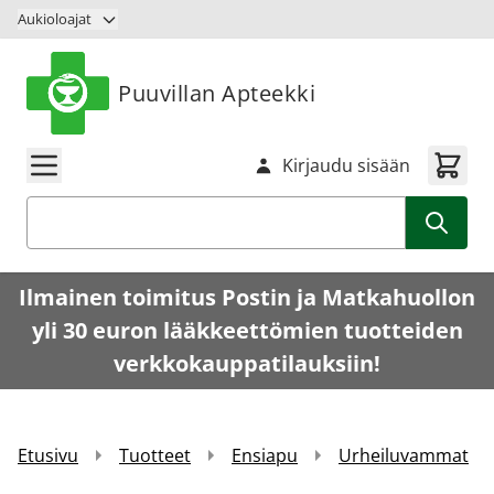
Siirry sisältöön
Aukioloajat
Puuvillan Apteekki
Kirjaudu sisään
Haku
Ilmainen toimitus Postin ja Matkahuollon
yli 30 euron lääkkeettömien tuotteiden
verkkokauppatilauksiin!
Etusivu
Tuotteet
Ensiapu
Urheiluvammat