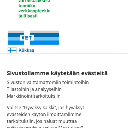
Sivustollamme käytetään evästeitä
Sivuston välttämättömiin toimintoihin
Sähköpostiosoite:
Tilastoihin ja analyyseihin
kirjaamo@fimea.fi
Markkinointitarkoituksiin
Fimean vaihde:
Valitse "Hyväksy kaikki", jos hyväksyt
029 522 3341
evästeiden käytön ilmoittamiimme
tarkoituksiin. Jos haluat muuttaa