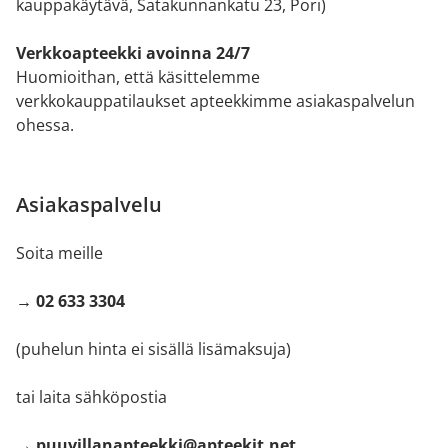
kauppakäytävä, Satakunnankatu 23, Pori)
Verkkoapteekki avoinna 24/7
Huomioithan, että käsittelemme
verkkokauppatilaukset apteekkimme asiakaspalvelun
ohessa.
Asiakaspalvelu
Soita meille
→ 02 633 3304
(puhelun hinta ei sisällä lisämaksuja)
tai laita sähköpostia
→ puuvillanapteekki@apteekit.net