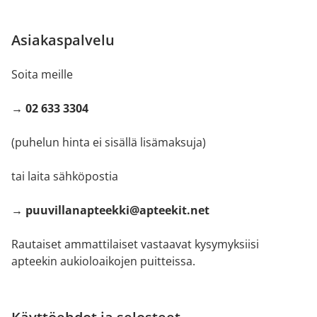
Asiakaspalvelu
Soita meille
→ 02 633 3304
(puhelun hinta ei sisällä lisämaksuja)
tai laita sähköpostia
→ puuvillanapteekki@apteekit.net
Rautaiset ammattilaiset vastaavat kysymyksiisi
apteekin aukioloaikojen puitteissa.