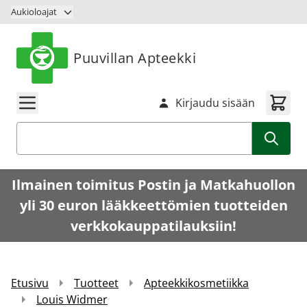
Siirry sisältöön
Aukioloajat
Puuvillan Apteekki
Kirjaudu sisään
Haku
Ilmainen toimitus Postin ja Matkahuollon
yli 30 euron lääkkeettömien tuotteiden
verkkokauppatilauksiin!
Etusivu
Tuotteet
Apteekkikosmetiikka
Louis Widmer