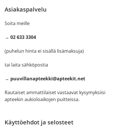
Asiakaspalvelu
Soita meille
→ 02 633 3304
(puhelun hinta ei sisällä lisämaksuja)
tai laita sähköpostia
→ puuvillanapteekki@apteekit.net
Rautaiset ammattilaiset vastaavat kysymyksiisi
apteekin aukioloaikojen puitteissa.
Käyttöehdot ja selosteet