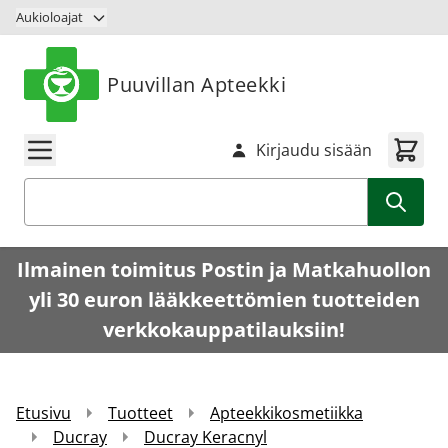
Siirry sisältöön
Aukioloajat
Puuvillan Apteekki
Kirjaudu sisään
Haku
Ilmainen toimitus Postin ja Matkahuollon
yli 30 euron lääkkeettömien tuotteiden
verkkokauppatilauksiin!
Etusivu
Tuotteet
Apteekkikosmetiikka
Ducray
Ducray Keracnyl