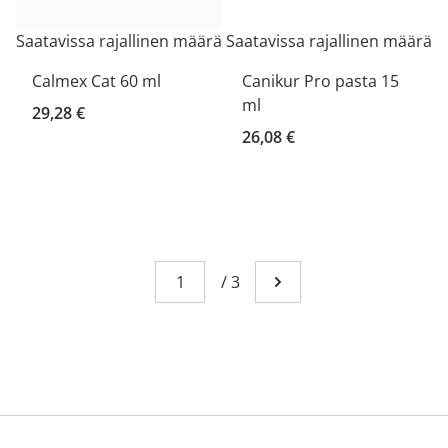
Saatavissa rajallinen määrä
Saatavissa rajallinen määrä
Calmex Cat 60 ml
Canikur Pro pasta 15
ml
29,28 €
26,08 €
Sivu
You're currently reading page 1
/
3
Mene seuraavalle sivull