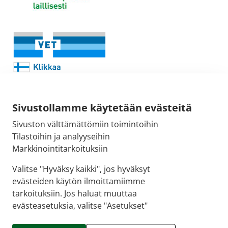
Sivustollamme käytetään evästeitä
Sivuston välttämättömiin toimintoihin
Sähköpostiosoite:
Tilastoihin ja analyyseihin
kirjaamo@fimea.fi
Markkinointitarkoituksiin
Fimean vaihde:
Valitse "Hyväksy kaikki", jos hyväksyt
029 522 3341
evästeiden käytön ilmoittamiimme
tarkoituksiin. Jos haluat muuttaa
evästeasetuksia, valitse "Asetukset"
© 2026 Puuvillan Apteekki |
Crasman eApteekki