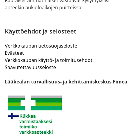
Rautaiset ammattilaiset vastaavat kysymyksiisi
apteekin aukioloaikojen puitteissa.
Käyttöehdot ja selosteet
Verkkokaupan tietosuojaseloste
Evästeet
Verkkokaupan käyttö- ja toimitusehdot
Saavutettavuusseloste
Lääkealan turvallisuus- ja kehittämiskeskus Fimea