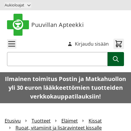
Siirry sisältöön
Aukioloajat
Puuvillan Apteekki
Kirjaudu sisään
Haku
Ilmainen toimitus Postin ja Matkahuollon
yli 30 euron lääkkeettömien tuotteiden
verkkokauppatilauksiin!
Etusivu
Tuotteet
Eläimet
Kissat
Ruoat, vitamiinit ja lisäravinteet kissalle