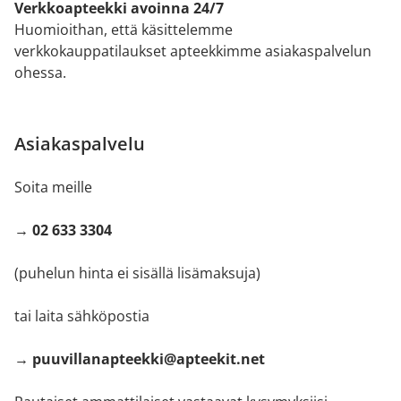
Verkkoapteekki avoinna 24/7
Huomioithan, että käsittelemme
verkkokauppatilaukset apteekkimme asiakaspalvelun
ohessa.
Asiakaspalvelu
Soita meille
→ 02 633 3304
(puhelun hinta ei sisällä lisämaksuja)
tai laita sähköpostia
→ puuvillanapteekki@apteekit.net