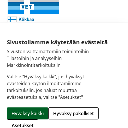
Sivustollamme käytetään evästeitä
Sivuston välttämättömiin toimintoihin
Sähköpostiosoite:
Tilastoihin ja analyyseihin
kirjaamo@fimea.fi
Markkinointitarkoituksiin
Fimean vaihde:
Valitse "Hyväksy kaikki", jos hyväksyt
029 522 3341
evästeiden käytön ilmoittamiimme
tarkoituksiin. Jos haluat muuttaa
evästeasetuksia, valitse "Asetukset"
© 2026 Puuvillan Apteekki |
Crasman eApteekki
Hyväksy kaikki
Hyväksy pakolliset
Hallitse evästeitä
Asetukset