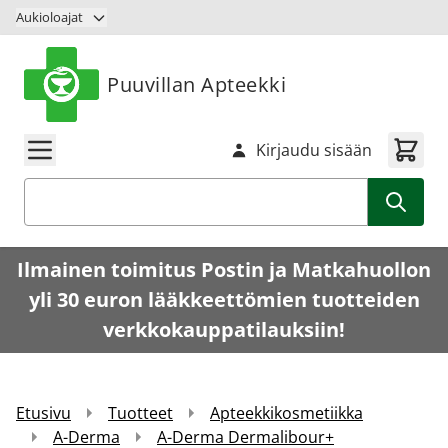
Siirry sisältöön
Aukioloajat
Puuvillan Apteekki
Kirjaudu sisään
Haku
Ilmainen toimitus Postin ja Matkahuollon
yli 30 euron lääkkeettömien tuotteiden
verkkokauppatilauksiin!
Etusivu
Tuotteet
Apteekkikosmetiikka
A-Derma
A-Derma Dermalibour+