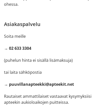
ohessa.
Asiakaspalvelu
Soita meille
→ 02 633 3304
(puhelun hinta ei sisällä lisämaksuja)
tai laita sähköpostia
→ puuvillanapteekki@apteekit.net
Rautaiset ammattilaiset vastaavat kysymyksiisi
apteekin aukioloaikojen puitteissa.