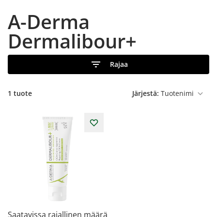
A-Derma
Dermalibour+
Rajaa
1 tuote
Järjestä:
Saatavissa rajallinen määrä