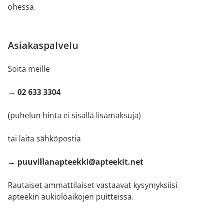
ohessa.
Asiakaspalvelu
Soita meille
→ 02 633 3304
(puhelun hinta ei sisällä lisämaksuja)
tai laita sähköpostia
→ puuvillanapteekki@apteekit.net
Rautaiset ammattilaiset vastaavat kysymyksiisi
apteekin aukioloaikojen puitteissa.