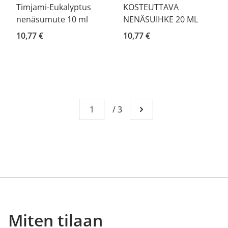
Timjami-Eukalyptus
KOSTEUTTAVA
nenäsumute 10 ml
NENÄSUIHKE 20 ML
10,77 €
10,77 €
Sivu
You're currently reading page 1
/
3
Mene seuraavalle sivull
Miten tilaan