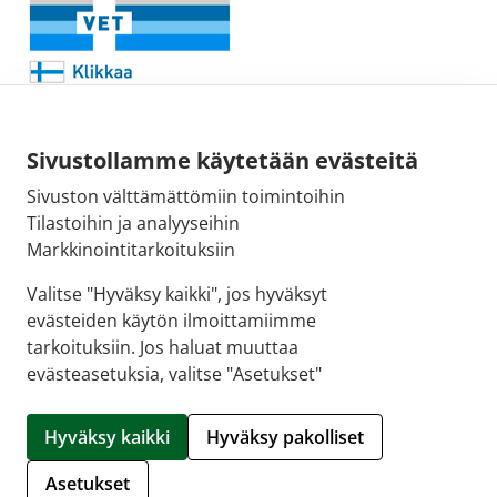
Sivustollamme käytetään evästeitä
Sivuston välttämättömiin toimintoihin
Sähköpostiosoite:
Tilastoihin ja analyyseihin
kirjaamo@fimea.fi
Markkinointitarkoituksiin
Fimean vaihde:
Valitse "Hyväksy kaikki", jos hyväksyt
029 522 3341
evästeiden käytön ilmoittamiimme
tarkoituksiin. Jos haluat muuttaa
evästeasetuksia, valitse "Asetukset"
© 2026 Puuvillan Apteekki |
Crasman eApteekki
Hyväksy kaikki
Hyväksy pakolliset
Hallitse evästeitä
Asetukset