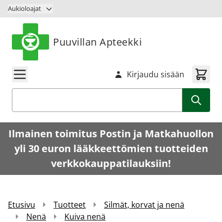
Siirry sisältöön
Aukioloajat
Puuvillan Apteekki
Kirjaudu sisään
Haku
Ilmainen toimitus Postin ja Matkahuollon
yli 30 euron lääkkeettömien tuotteiden
verkkokauppatilauksiin!
Etusivu
Tuotteet
Silmät, korvat ja nenä
Nenä
Kuiva nenä