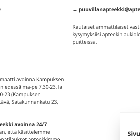
0
→ puuvillanapteekki@apte
Rautaiset ammattilaiset vas
kysymyksiisi apteekin aukiol
puitteissa.
maatti avoinna Kampuksen
in edessä ma-pe 7.30-23, la
 10-23 (Kampuksen
ävä, Satakunnankatu 23,
eekki avoinna 24/7
n, että käsittelemme
Siv
patilaukset apteekkimme