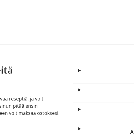
itä
aa reseptiä, ja voit
 sinun pitää ensin
lkeen voit maksaa ostoksesi.
A