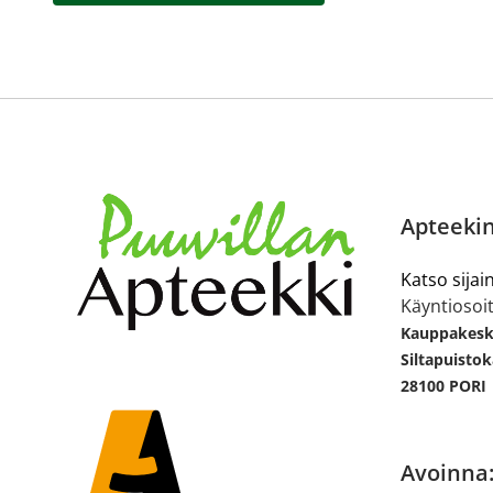
Apteekin
Katso sijain
Käyntiosoit
Kauppakesku
Siltapuistok
28100 PORI
Avoinna