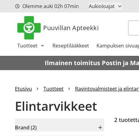
Siirry sisältöön
Olemme auki
02h
07min
Aukioloajat
Hak
Puuvillan Apteekki
Tuotteet
Reseptilääkkeet
Kampuksen sivuap
Ilmainen toimitus Postin ja M
Etusivu
Tuotteet
Ravintovalmisteet ja elintar
Elintarvikkeet
2
tuotett
Brand (2)