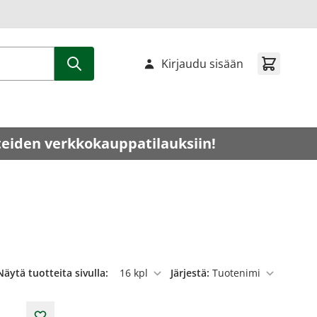
Kirjaudu sisään
teiden verkkokauppatilauksiin!
Näytä tuotteita sivulla:
Järjestä:
per sivu