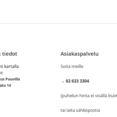
 tiedot
Asiakaspalvelu
ti kartalla
Soita meille
e:
s Puuvilla
→ 02 633 3304
atu 14
(puhelun hinta ei sisällä lis
tai laita sähköpostia
: