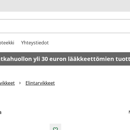
u
teekki
Yhteystiedot
atkahuollon yli 30 euron lääkkeettömien tuot
vikkeet
Elintarvikkeet
a