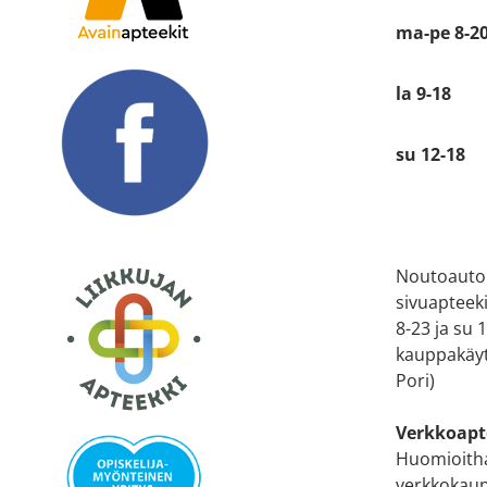
ma-pe 8-2
la 9-18
su 12-18
Noutoauto
sivuapteek
8-23 ja su
kauppakäyt
Pori)
Verkkoapt
Huomioitha
verkkokaup