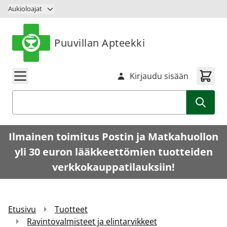
Siirry sisältöön
Aukioloajat
Puuvillan Apteekki
Kirjaudu sisään
Haku
Ilmainen toimitus Postin ja Matkahuollon
yli 30 euron lääkkeettömien tuotteiden
verkkokauppatilauksiin!
Etusivu
Tuotteet
Ravintovalmisteet ja elintarvikkeet