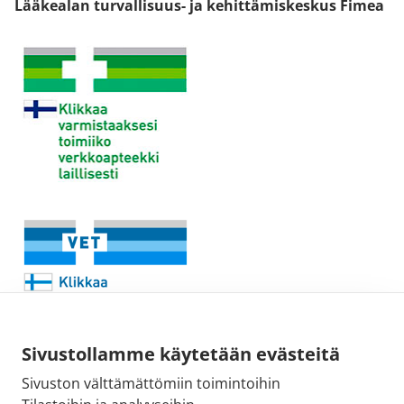
Lääkealan turvallisuus- ja kehittämiskeskus Fimea
Sivustollamme käytetään evästeitä
Sivuston välttämättömiin toimintoihin
Sähköpostiosoite: