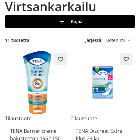
Virtsankarkailu
Rajaa
11
tuotetta
Järjestä:
Tilaustuote
Tilaustuote
TENA Barrier creme
TENA Discreet Extra
hajusteeton 1962 150
Plus 24 kpl