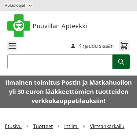
Siirry sisältöön
Aukioloajat
Puuvillan Apteekki
Kirjaudu sisään
Haku
Ilmainen toimitus Postin ja Matkahuollon
yli 30 euron lääkkeettömien tuotteiden
verkkokauppatilauksiin!
Etusivu
Tuotteet
Intiimi
Virtsankarkailu