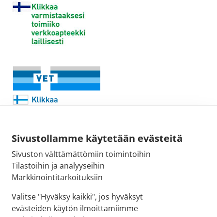
Sivustollamme käytetään evästeitä
Sivuston välttämättömiin toimintoihin
Sähköpostiosoite:
Tilastoihin ja analyyseihin
kirjaamo@fimea.fi
Markkinointitarkoituksiin
Fimean vaihde:
Valitse "Hyväksy kaikki", jos hyväksyt
029 522 3341
evästeiden käytön ilmoittamiimme