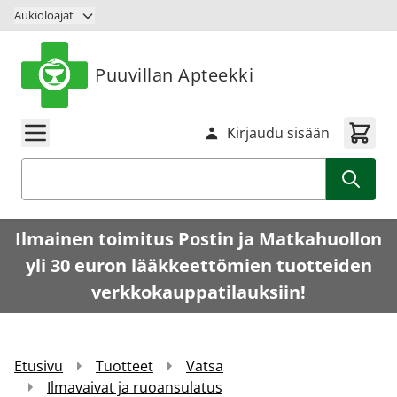
Siirry sisältöön
Aukioloajat
Puuvillan Apteekki
Kirjaudu sisään
Haku
Ilmainen toimitus Postin ja Matkahuollon
yli 30 euron lääkkeettömien tuotteiden
verkkokauppatilauksiin!
Etusivu
Tuotteet
Vatsa
Ilmavaivat ja ruoansulatus