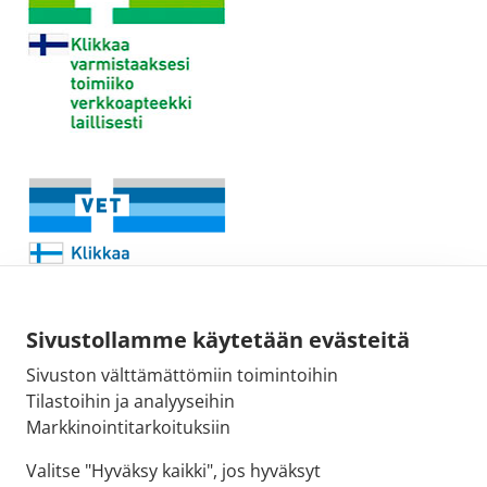
Sivustollamme käytetään evästeitä
Sivuston välttämättömiin toimintoihin
Sähköpostiosoite:
Tilastoihin ja analyyseihin
kirjaamo@fimea.fi
Markkinointitarkoituksiin
Fimean vaihde:
Valitse "Hyväksy kaikki", jos hyväksyt