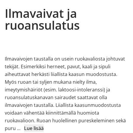
Ilmavaivat ja
ruoansulatus
Ilmavaivojen taustalla on usein ruokavaliosta johtuvat
tekijät. Esimerkiksi herneet, pavut, kaali ja sipuli
aiheuttavat herkästi liiallista kaasun muodostusta.
Myös ruoan tai syljen mukana nielty ilma,
imeytymishäiriöt (esim. laktoosi-intoleranssi) ja
ruoansulatuskanavan sairaudet saattavat olla
ilmavaivojen taustalla. Liiallista kaasunmuodostusta
voidaan vähentää kiinnittämällä huomiota
ruokavalioon. Ruoan huolellinen pureskeleminen sekä
puru
...
Lue lisää