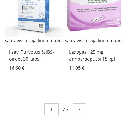
Saatavissa rajallinen määrä
Saatavissa rajallinen määrä
i say: Turvotus & IBS-
Laxogas 125 mg
oireet 30 kaps
annosraepussi 18 kpl
16,60 €
11,05 €
Sivu
You're currently reading page 1
/
2
Mene seuraavalle sivull