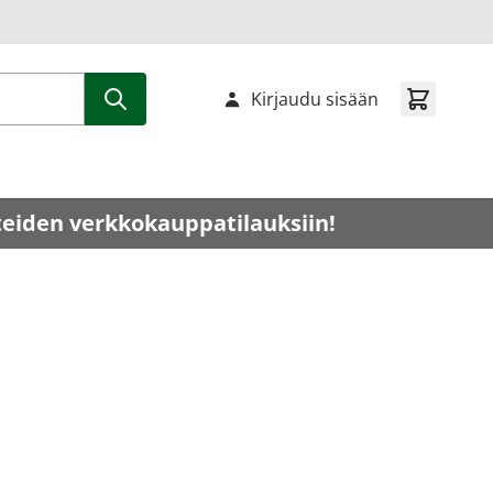
Kirjaudu sisään
teiden verkkokauppatilauksiin!