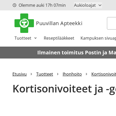
Siirry sisältöön
Olemme auki
17h
07min
Aukioloajat
Hak
Puuvillan Apteekki
Tuotteet
Reseptilääkkeet
Kampuksen sivuap
Ilmainen toimitus Postin ja M
Etusivu
Tuotteet
Ihonhoito
Kortisonivoit
Kortisonivoiteet ja -g