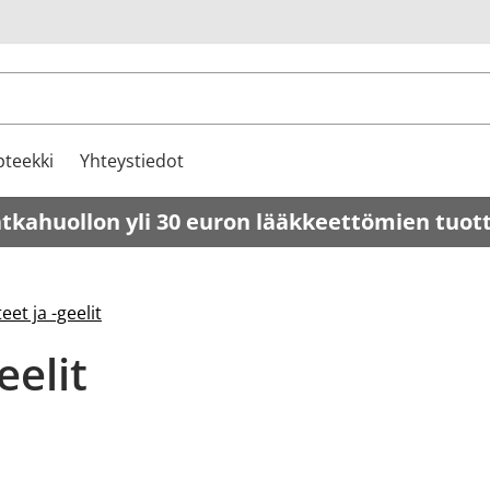
u
teekki
Yhteystiedot
atkahuollon yli 30 euron lääkkeettömien tuot
eet ja -geelit
eelit