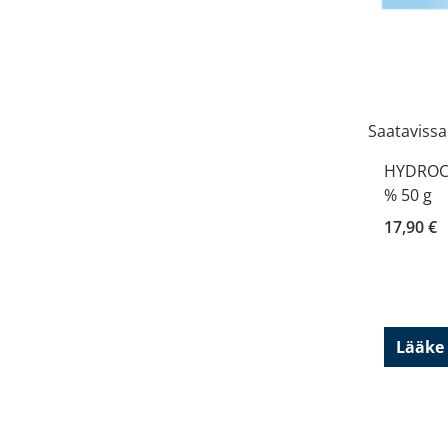
Saatavissa
HYDROCO
% 50 g
17,90 €
Lääke