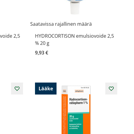
Saatavissa rajallinen määrä
oide 2,5
HYDROCORTISON emulsiovoide 2,5
% 20 g
9,93 €
Lääke