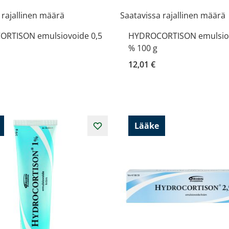
 rajallinen määrä
Saatavissa rajallinen määrä
RTISON emulsiovoide 0,5
HYDROCORTISON emulsiov
% 100 g
12,01 €
Lääke