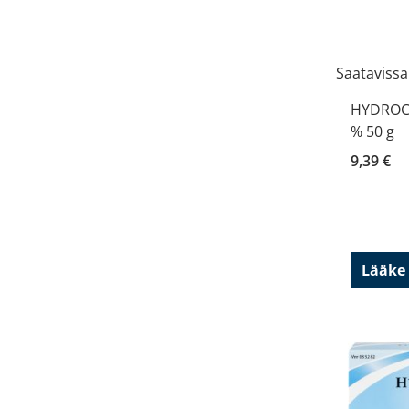
Saatavissa
HYDROCO
% 50 g
9,39 €
Lääke