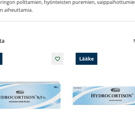
 auringon polttamien, hyönteisten puremien, vaippaihottumie
en aiheuttamia.
ta
Lääke