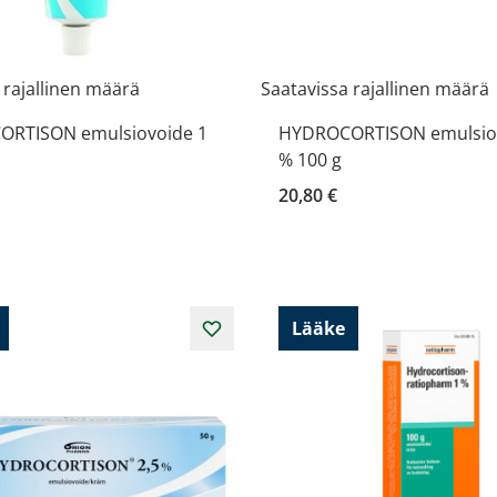
 rajallinen määrä
Saatavissa rajallinen määrä
RTISON emulsiovoide 1
HYDROCORTISON emulsiov
% 100 g
20,80 €
Lääke