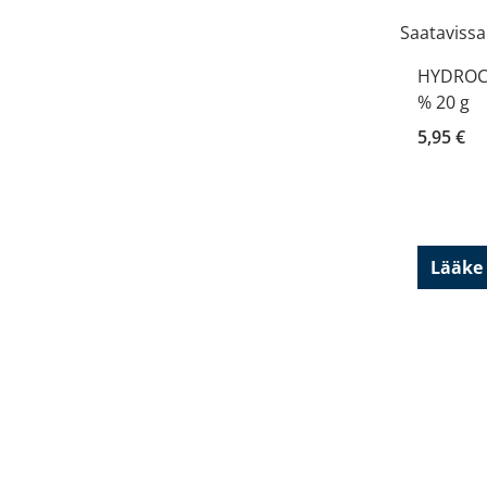
Saatavissa
HYDROCO
% 20 g
5,95 €
Lääke