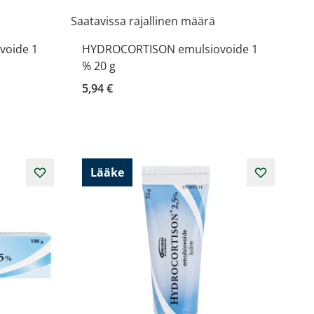
Saatavissa rajallinen määrä
oide 1
HYDROCORTISON emulsiovoide 1
% 20 g
5,94 €
Lääke