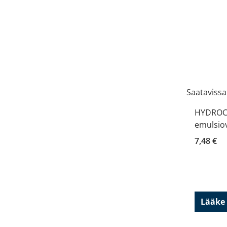
Saatavissa
HYDROC
emulsiov
7,48 €
Lääke