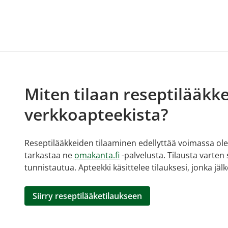
Miten tilaan reseptilääkke
verkkoapteekista?
Reseptilääkkeiden tilaaminen edellyttää voimassa olev
tarkastaa ne
omakanta.fi
-palvelusta. Tilausta varten
tunnistautua. Apteekki käsittelee tilauksesi, jonka jä
Siirry reseptilääketilaukseen