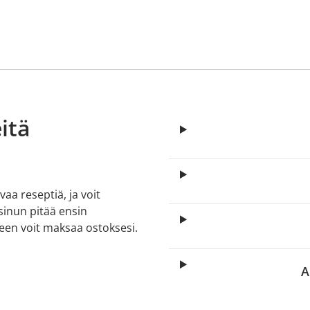
itä
aa reseptiä, ja voit
 sinun pitää ensin
lkeen voit maksaa ostoksesi.
A