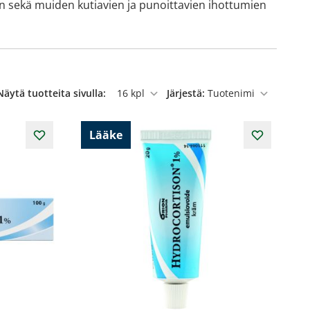
n sekä muiden kutiavien ja punoittavien ihottumien
Näytä tuotteita sivulla:
Järjestä:
per sivu
Lääke