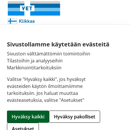
Sivustollamme käytetään evästeitä
Sivuston välttämättömiin toimintoihin
Sähköpostiosoite:
Tilastoihin ja analyyseihin
kirjaamo@fimea.fi
Markkinointitarkoituksiin
Fimean vaihde:
Valitse "Hyväksy kaikki", jos hyväksyt
029 522 3341
evästeiden käytön ilmoittamiimme
tarkoituksiin. Jos haluat muuttaa
evästeasetuksia, valitse "Asetukset"
© 2026 Puuvillan Apteekki |
Crasman eApteekki
Hyväksy kaikki
Hyväksy pakolliset
Hallitse evästeitä
Asetukset