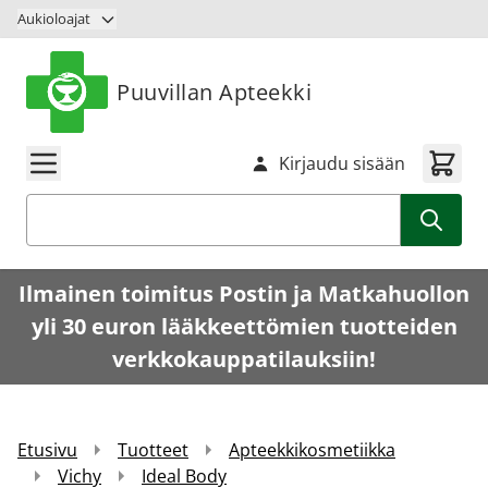
Siirry sisältöön
Aukioloajat
Puuvillan Apteekki
Kirjaudu sisään
Haku
Ilmainen toimitus Postin ja Matkahuollon
yli 30 euron lääkkeettömien tuotteiden
verkkokauppatilauksiin!
Etusivu
Tuotteet
Apteekkikosmetiikka
Vichy
Ideal Body