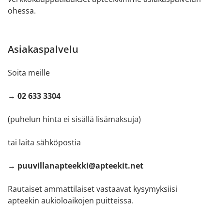
ohessa.
Asiakaspalvelu
Soita meille
→ 02 633 3304
(puhelun hinta ei sisällä lisämaksuja)
tai laita sähköpostia
→ puuvillanapteekki@apteekit.net
Rautaiset ammattilaiset vastaavat kysymyksiisi
apteekin aukioloaikojen puitteissa.