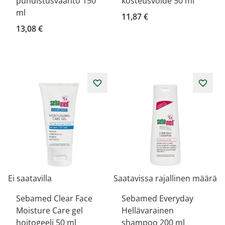
puhdistusvaahto 150
kosteusvoide 50 ml
ml
11,87 €
13,08 €
Ei saatavilla
Saatavissa rajallinen määrä
Sebamed Clear Face
Sebamed Everyday
Moisture Care gel
Hellävarainen
hoitogeeli 50 ml
shampoo 200 ml