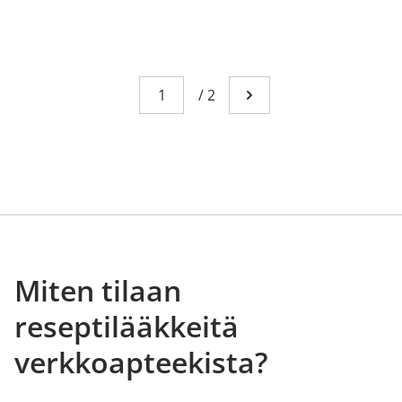
Sivu
You're currently reading page 1
/
2
Mene seuraavalle sivull
Miten tilaan
reseptilääkkeitä
verkkoapteekista?