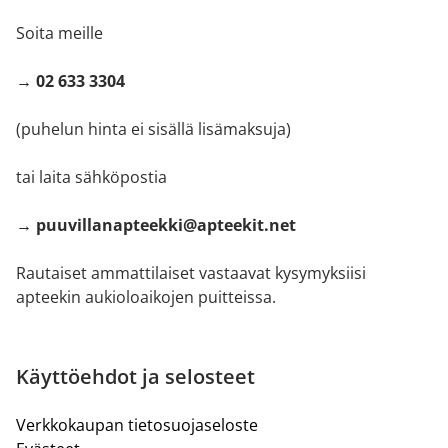
Soita meille
→ 02 633 3304
(puhelun hinta ei sisällä lisämaksuja)
tai laita sähköpostia
→ puuvillanapteekki@apteekit.net
Rautaiset ammattilaiset vastaavat kysymyksiisi
apteekin aukioloaikojen puitteissa.
Käyttöehdot ja selosteet
Verkkokaupan tietosuojaseloste