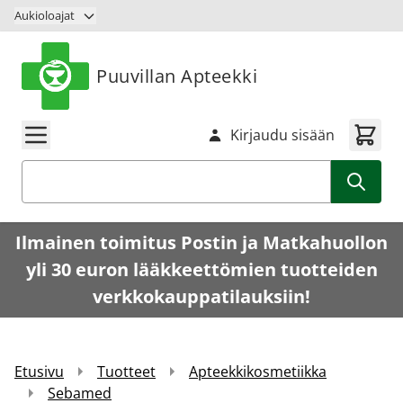
Siirry sisältöön
Aukioloajat
Puuvillan Apteekki
Kirjaudu sisään
Haku
Ilmainen toimitus Postin ja Matkahuollon
yli 30 euron lääkkeettömien tuotteiden
verkkokauppatilauksiin!
Etusivu
Tuotteet
Apteekkikosmetiikka
Sebamed