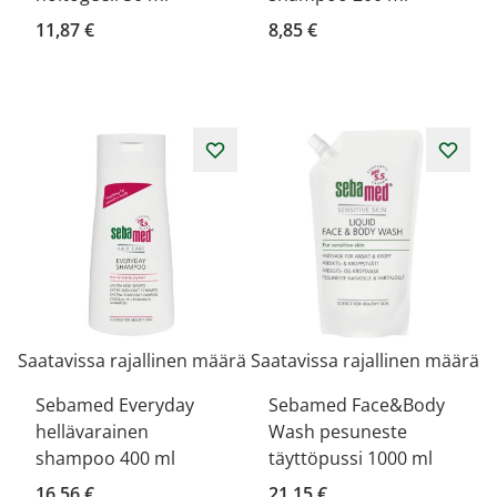
11,87 €
8,85 €
Saatavissa rajallinen määrä
Saatavissa rajallinen määrä
Sebamed Everyday
Sebamed Face&Body
hellävarainen
Wash pesuneste
shampoo 400 ml
täyttöpussi 1000 ml
16,56 €
21,15 €