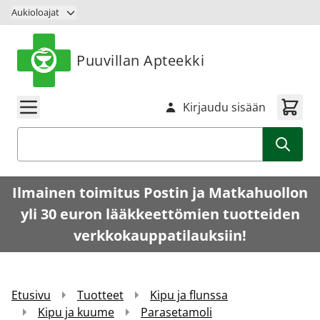
Siirry sisältöön
Aukioloajat
Puuvillan Apteekki
Kirjaudu sisään
Haku
Ilmainen toimitus Postin ja Matkahuollon
yli 30 euron lääkkeettömien tuotteiden
verkkokauppatilauksiin!
Etusivu
Tuotteet
Kipu ja flunssa
Kipu ja kuume
Parasetamoli