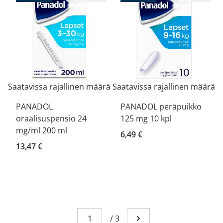
Saatavissa rajallinen määrä
Saatavissa rajallinen määrä
PANADOL
PANADOL peräpuikko
oraalisuspensio 24
125 mg 10 kpl
mg/ml 200 ml
6,49 €
13,47 €
Sivu
You're currently reading page 1
/
3
Mene seuraavalle sivull