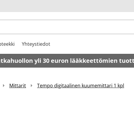
u
teekki
Yhteystiedot
atkahuollon yli 30 euron lääkkeettömien tuot
Mittarit
Tempo digitaalinen kuumemittari 1 kpl