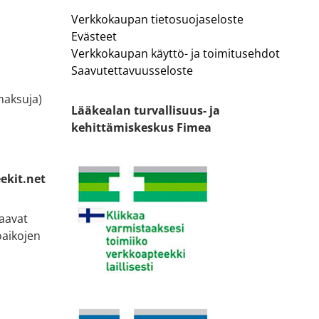
Verkkokaupan tietosuojaseloste
Evästeet
Verkkokaupan käyttö- ja toimitusehdot
Saavutettavuusseloste
ämaksuja)
Lääkealan turvallisuus- ja
kehittämiskeskus Fimea
ekit.net
taavat
oaikojen