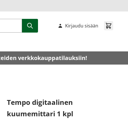
Kirjaudu sisään
teiden verkkokauppatilauksiin!
Tempo digitaalinen
kuumemittari 1 kpl