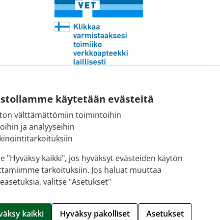
Sähköpostiosoite:
ustollamme käytetään evästeitä
kirjaamo@fimea.fi
ton välttämättömiin toimintoihin
toihin ja analyyseihin
Fimean vaihde:
inointitarkoituksiin
029 522 3341
se "Hyväksy kaikki", jos hyväksyt evästeiden käytön
ttamiimme tarkoituksiin. Jos haluat muuttaa
easetuksia, valitse "Asetukset"
Hallitse evästeitä
väksy kaikki
Hyväksy pakolliset
Asetukset