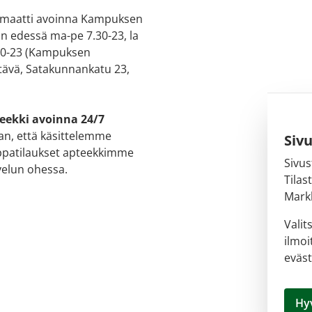
maatti avoinna Kampuksen
in edessä ma-pe 7.30-23, la
 10-23 (Kampuksen
ävä, Satakunnankatu 23,
eekki avoinna 24/7
n, että käsittelemme
Siv
patilaukset apteekkimme
Sivus
velun ohessa.
Tilas
Markk
Valit
ilmoi
eväst
Hy