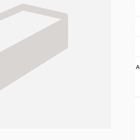
itä
aa reseptiä, ja voit
 sinun pitää ensin
lkeen voit maksaa ostoksesi.
A
 tiedot
Asiakaspalvelu