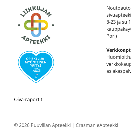
Noutoauto
sivuapteek
8-23 ja su
kauppakäyt
Pori)
Verkkoapt
Huomioitha
verkkokaup
asiakaspal
Oiva-raportit
© 2026 Puuvillan Apteekki |
Crasman eApteekki