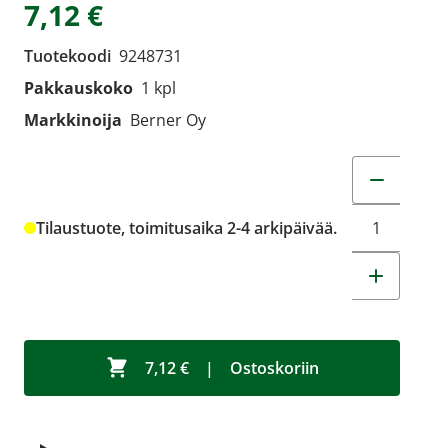
7,12 €
Tuotekoodi
9248731
Pakkauskoko
1 kpl
Markkinoija
Berner Oy
Muuta tuot
Tilaustuote, toimitusaika 2-4 arkipäivää.
7,12 €
|
Ostoskoriin