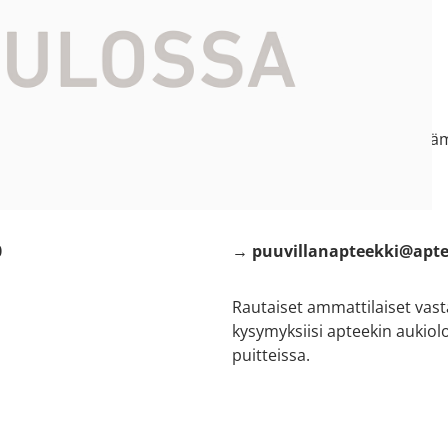
ti kartalla
Soita meille
e:
s Puuvilla
→ 02 633 3304
atu 14
(puhelun hinta ei sisällä lis
tai laita sähköpostia
:
0
→ puuvillanapteekki@apte
Rautaiset ammattilaiset vas
kysymyksiisi apteekin aukiol
puitteissa.