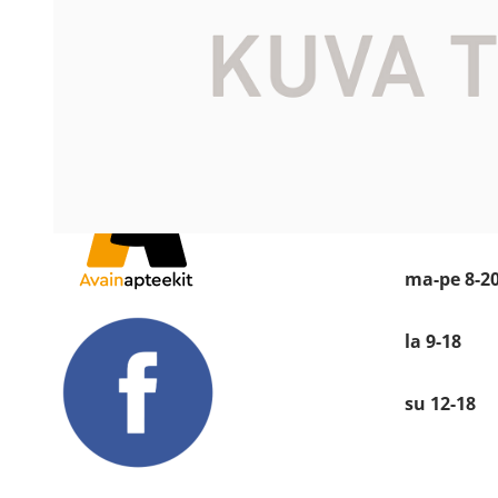
Katso sijain
Käyntiosoit
Kauppakesku
Siltapuistok
28100 PORI
Avoinna
ma-pe 8-2
la 9-18
su 12-18