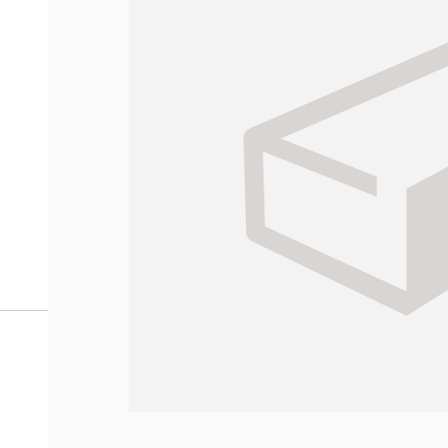
Miten tilaan reseptilääkke
verkkoapteekista?
Reseptilääkkeiden tilaaminen edellyttää voimassa olev
tarkastaa ne
omakanta.fi
-palvelusta. Tilausta varten
tunnistautua. Apteekki käsittelee tilauksesi, jonka jä
Siirry reseptilääketilaukseen
Apteekin