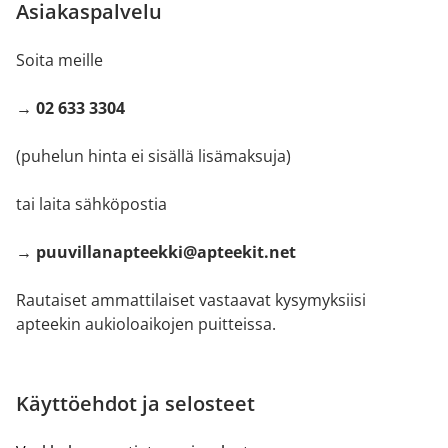
Asiakaspalvelu
Soita meille
→ 02 633 3304
(puhelun hinta ei sisällä lisämaksuja)
tai laita sähköpostia
→ puuvillanapteekki@apteekit.net
Rautaiset ammattilaiset vastaavat kysymyksiisi
apteekin aukioloaikojen puitteissa.
Käyttöehdot ja selosteet