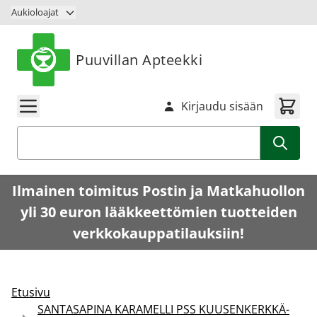
Siirry sisältöön
Aukioloajat
Puuvillan Apteekki
Kirjaudu sisään
Haku
Ilmainen toimitus Postin ja Matkahuollon
yli 30 euron lääkkeettömien tuotteiden
verkkokauppatilauksiin!
Etusivu
SANTASAPINA KARAMELLI PSS KUUSENKERKKÄ-