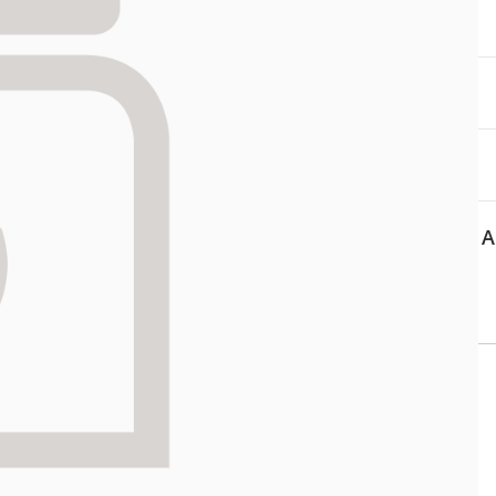
itä
aa reseptiä, ja voit
 sinun pitää ensin
lkeen voit maksaa ostoksesi.
A
 tiedot
Asiakaspalvelu