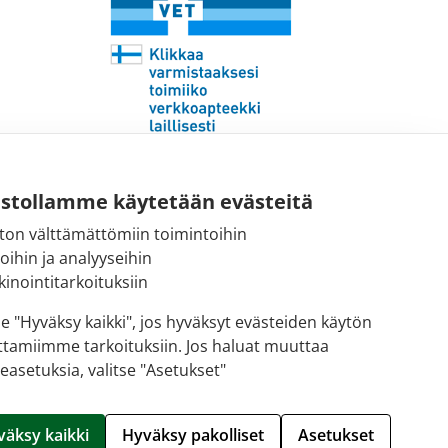
Sähköpostiosoite:
ustollamme käytetään evästeitä
kirjaamo@fimea.fi
ton välttämättömiin toimintoihin
toihin ja analyyseihin
Fimean vaihde:
inointitarkoituksiin
029 522 3341
se "Hyväksy kaikki", jos hyväksyt evästeiden käytön
ttamiimme tarkoituksiin. Jos haluat muuttaa
easetuksia, valitse "Asetukset"
Hallitse evästeitä
väksy kaikki
Hyväksy pakolliset
Asetukset