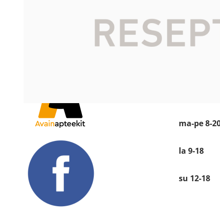
Katso sijain
Käyntiosoit
Kauppakesku
Siltapuistok
28100 PORI
Avoinna
ma-pe 8-2
la 9-18
su 12-18