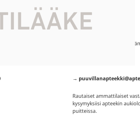
ti kartalla
Soita meille
e:
s Puuvilla
→ 02 633 3304
atu 14
(puhelun hinta ei sisällä lis
tai laita sähköpostia
:
0
→ puuvillanapteekki@apte
Rautaiset ammattilaiset vas
kysymyksiisi apteekin aukiol
puitteissa.