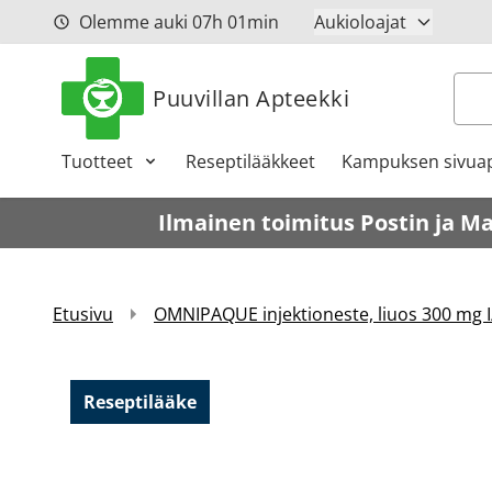
Siirry sisältöön
Olemme auki
07h
01min
Aukioloajat
Hak
Puuvillan Apteekki
Tuotteet
Reseptilääkkeet
Kampuksen sivuap
Ilmainen toimitus Postin ja M
Etusivu
OMNIPAQUE injektioneste, liuos 300 mg I
Reseptilääke