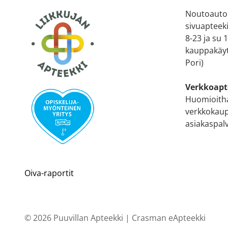
Noutoauto
sivuapteek
8-23 ja su
kauppakäyt
Pori)
Verkkoapt
Huomioitha
verkkokaup
asiakaspal
Oiva-raportit
© 2026 Puuvillan Apteekki |
Crasman eApteekki