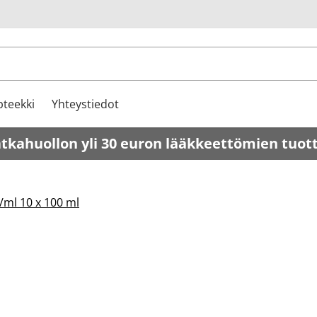
u
teekki
Yhteystiedot
atkahuollon yli 30 euron lääkkeettömien tuot
/ml 10 x 100 ml