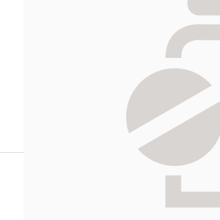
Miten tilaan reseptilääkke
verkkoapteekista?
Reseptilääkkeiden tilaaminen edellyttää voimassa olev
tarkastaa ne
omakanta.fi
-palvelusta. Tilausta varten
tunnistautua. Apteekki käsittelee tilauksesi, jonka jä
Siirry reseptilääketilaukseen
Apteekin