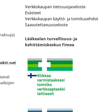
Verkkokaupan tietosuojaseloste
Evästeet
Verkkokaupan käyttö- ja toimitusehdot
Saavutettavuusseloste
ämaksuja)
Lääkealan turvallisuus- ja
kehittämiskeskus Fimea
ekit.net
taavat
oaikojen