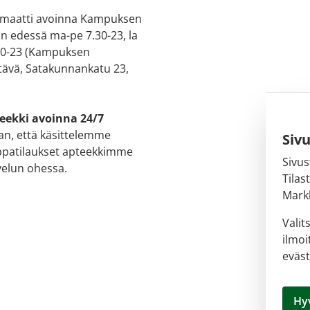
maatti avoinna Kampuksen
in edessä ma-pe 7.30-23, la
 10-23 (Kampuksen
ävä, Satakunnankatu 23,
eekki avoinna 24/7
n, että käsittelemme
Siv
patilaukset apteekkimme
Sivus
velun ohessa.
Tilas
Markk
Valit
ilmoi
eväst
Hy