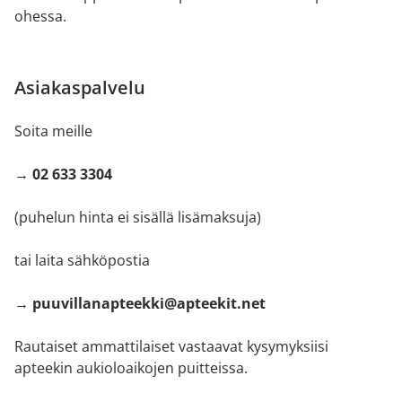
ohessa.
Asiakaspalvelu
Soita meille
→ 02 633 3304
(puhelun hinta ei sisällä lisämaksuja)
tai laita sähköpostia
→ puuvillanapteekki@apteekit.net
Rautaiset ammattilaiset vastaavat kysymyksiisi
apteekin aukioloaikojen puitteissa.