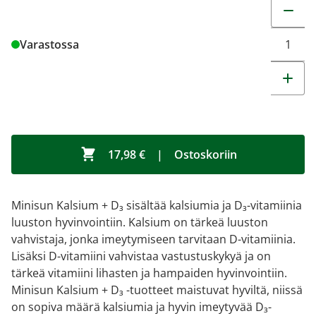
Muuta t
Varastossa
17,98 €
|
Ostoskoriin
Minisun Kalsium + D₃ sisältää kalsiumia ja D₃-vitamiinia
luuston hyvinvointiin. Kalsium on tärkeä luuston
vahvistaja, jonka imeytymiseen tarvitaan D-vitamiinia.
Lisäksi D-vitamiini vahvistaa vastustuskykyä ja on
tärkeä vitamiini lihasten ja hampaiden hyvinvointiin.
Minisun Kalsium + D₃ -tuotteet maistuvat hyviltä, niissä
on sopiva määrä kalsiumia ja hyvin imeytyvää D₃-