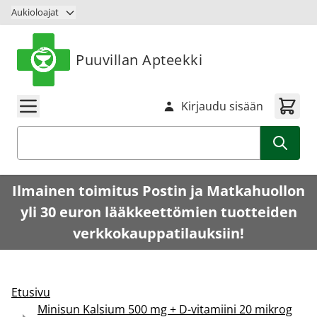
Siirry sisältöön
Aukioloajat
Puuvillan Apteekki
Kirjaudu sisään
Haku
Ilmainen toimitus Postin ja Matkahuollon
yli 30 euron lääkkeettömien tuotteiden
verkkokauppatilauksiin!
Etusivu
Minisun Kalsium 500 mg + D-vitamiini 20 mikrog