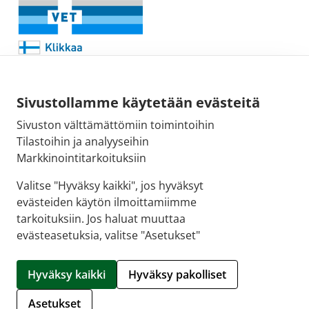
Sivustollamme käytetään evästeitä
Sivuston välttämättömiin toimintoihin
Sähköpostiosoite:
Tilastoihin ja analyyseihin
kirjaamo@fimea.fi
Markkinointitarkoituksiin
Fimean vaihde:
Valitse "Hyväksy kaikki", jos hyväksyt
029 522 3341
evästeiden käytön ilmoittamiimme
tarkoituksiin. Jos haluat muuttaa
evästeasetuksia, valitse "Asetukset"
© 2026 Puuvillan Apteekki |
Crasman eApteekki
Hyväksy kaikki
Hyväksy pakolliset
Hallitse evästeitä
Asetukset