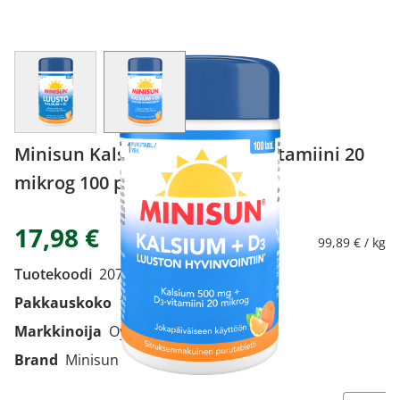
View larger image
View larger image
Minisun Kalsium 500 mg + D-vitamiini 20
mikrog 100 purutabl
17,98 €
99,89 € / kg
Tuotekoodi
2076602
Pakkauskoko
100 purutabl
Markkinoija
Oy Verman Ab
Brand
Minisun