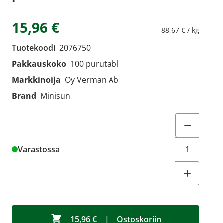
15,96 €
88,67 € / kg
Tuotekoodi
2076750
Pakkauskoko
100 purutabl
Markkinoija
Oy Verman Ab
Brand
Minisun
Muuta tuot
Varastossa
15,96 €
|
Ostoskoriin