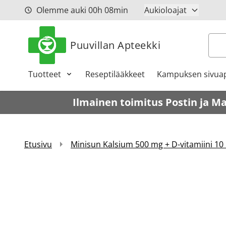
Siirry sisältöön
Olemme auki
00h
08min
Aukioloajat
Hak
Puuvillan Apteekki
Tuotteet
Reseptilääkkeet
Kampuksen sivuap
Ilmainen toimitus Postin ja M
Etusivu
Minisun Kalsium 500 mg + D-vitamiini 10