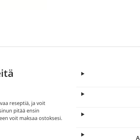
itä
aa reseptiä, ja voit
 sinun pitää ensin
lkeen voit maksaa ostoksesi.
A