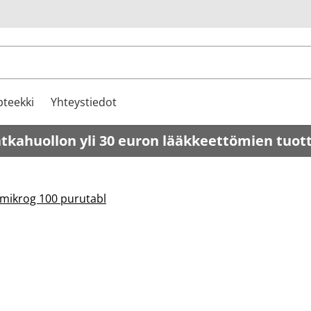
u
teekki
Yhteystiedot
atkahuollon yli 30 euron lääkkeettömien tuot
 mikrog 100 purutabl