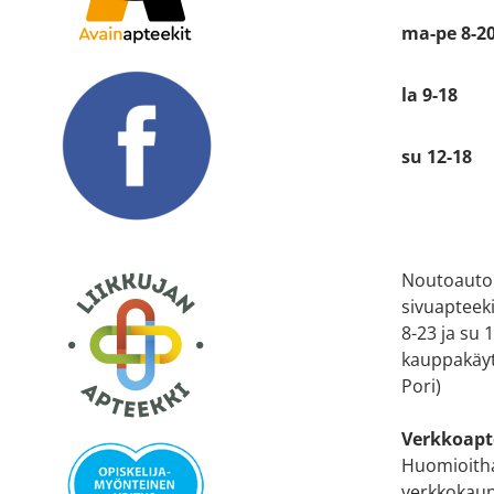
ma-pe 8-2
la 9-18
su 12-18
Noutoauto
sivuapteek
8-23 ja su
kauppakäyt
Pori)
Verkkoapt
Huomioitha
verkkokaup