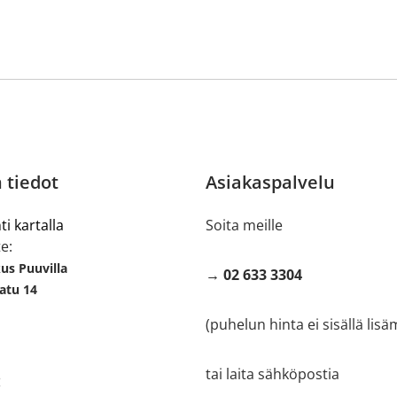
 tiedot
Asiakaspalvelu
ti kartalla
Soita meille
e:
s Puuvilla
→ 02 633 3304
atu 14
(puhelun hinta ei sisällä lis
tai laita sähköpostia
: