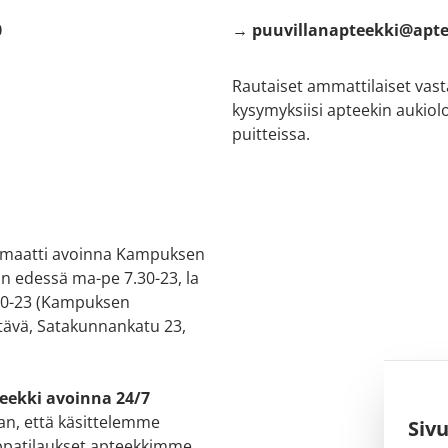
0
→ puuvillanapteekki@apte
Rautaiset ammattilaiset vas
kysymyksiisi apteekin aukiol
puitteissa.
maatti avoinna Kampuksen
in edessä ma-pe 7.30-23, la
 10-23 (Kampuksen
ävä, Satakunnankatu 23,
eekki avoinna 24/7
n, että käsittelemme
Siv
patilaukset apteekkimme