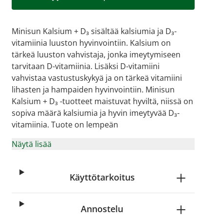
Minisun Kalsium + D₃ sisältää kalsiumia ja D₃-
vitamiinia luuston hyvinvointiin. Kalsium on
tärkeä luuston vahvistaja, jonka imeytymiseen
tarvitaan D-vitamiinia. Lisäksi D-vitamiini
vahvistaa vastustuskykyä ja on tärkeä vitamiini
lihasten ja hampaiden hyvinvointiin. Minisun
Kalsium + D₃ -tuotteet maistuvat hyviltä, niissä on
sopiva määrä kalsiumia ja hyvin imeytyvää D₃-
vitamiinia. Tuote on lempeän
Näytä lisää
Käyttötarkoitus
Annostelu