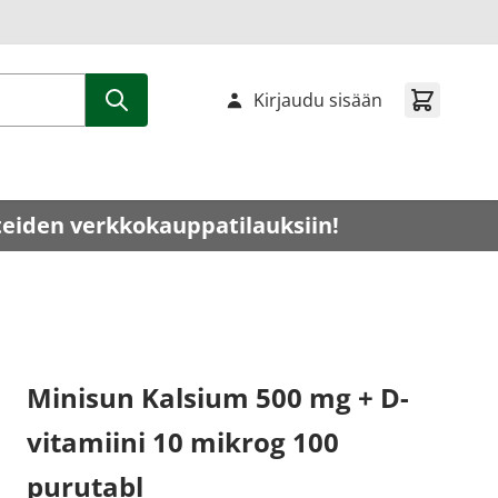
Kirjaudu sisään
teiden verkkokauppatilauksiin!
Minisun Kalsium 500 mg + D-
vitamiini 10 mikrog 100
purutabl