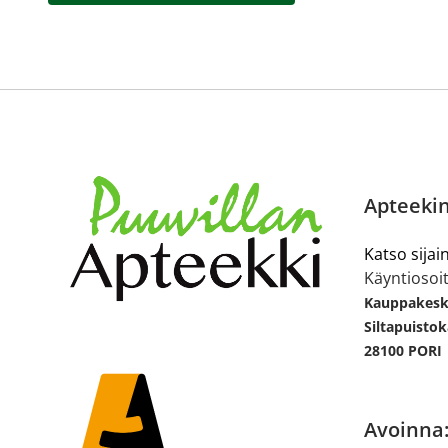
Apteekin
Katso sijain
Käyntiosoit
Kauppakesku
Siltapuistok
28100 PORI
Avoinna