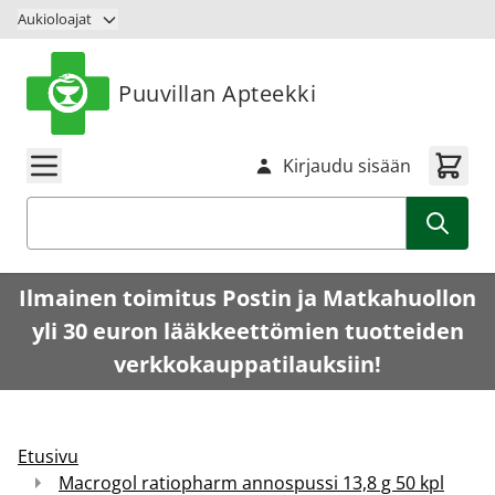
Siirry sisältöön
Aukioloajat
Puuvillan Apteekki
Kirjaudu sisään
Haku
Ilmainen toimitus Postin ja Matkahuollon
yli 30 euron lääkkeettömien tuotteiden
verkkokauppatilauksiin!
Etusivu
Macrogol ratiopharm annospussi 13,8 g 50 kpl