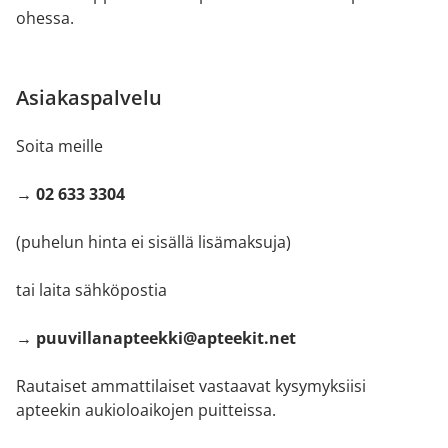
ohessa.
Asiakaspalvelu
Soita meille
→ 02 633 3304
(puhelun hinta ei sisällä lisämaksuja)
tai laita sähköpostia
→ puuvillanapteekki@apteekit.net
Rautaiset ammattilaiset vastaavat kysymyksiisi
apteekin aukioloaikojen puitteissa.