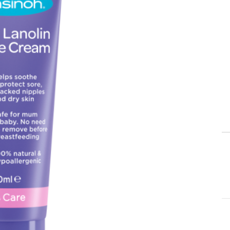
itä
aa reseptiä, ja voit