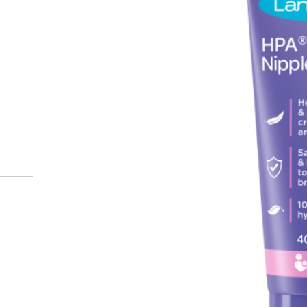
Miten tilaan reseptilääkke
verkkoapteekista?
Reseptilääkkeiden tilaaminen edellyttää voimassa olev