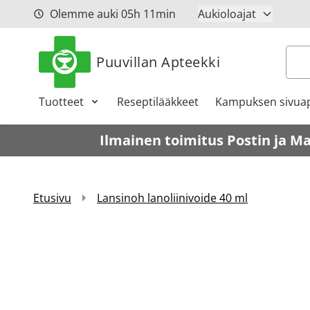
Siirry sisältöön
Olemme auki
05h
11min
Aukioloajat
Hak
Puuvillan Apteekki
Tuotteet
Reseptilääkkeet
Kampuksen sivuap
Ilmainen toimitus Postin ja M
Etusivu
Lansinoh lanoliinivoide 40 ml