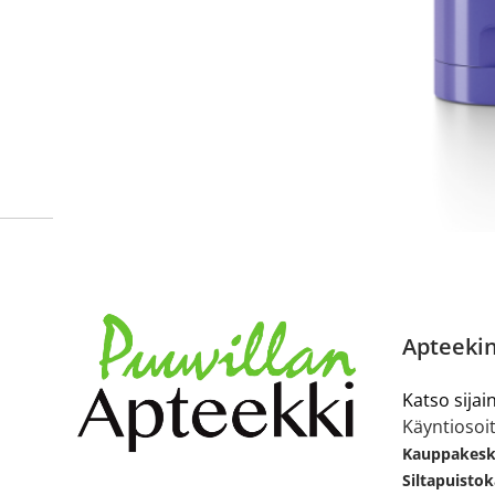
tarkastaa ne
omakanta.fi
-palvelusta. Tilausta varten
tunnistautua. Apteekki käsittelee tilauksesi, jonka jä
Siirry reseptilääketilaukseen
Apteekin
Katso sijain
Käyntiosoit
Kauppakesku
Siltapuistok