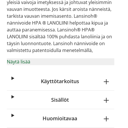
yleisiä vaivoja imetyksessä ja johtuvat yleisimmin
vauvan imuotteesta. Jos kärsit aroista nänneistä,
tarkista vauvan imemisasento. Lansinoh®
nännivoide HPA ® LANOLIINI helpottaa kipua ja
auttaa paranemisessa. Lansinoh® HPA®
LANOLIINI sisältää 100% puhdasta lanoliinia ja on
täysin luonnontuote. Lansinoh nännivoide on
valmistettu patentoidulla menetelmällä,
Näytä lisää
Käyttötarkoitus
age
View larger image
View larger image
Sisällöt
Huomioitavaa