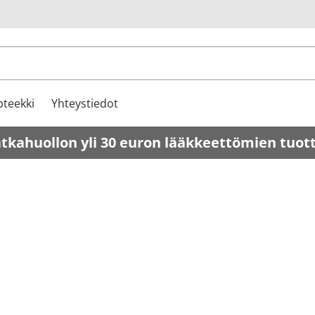
u
teekki
Yhteystiedot
atkahuollon yli 30 euron lääkkeettömien tuot