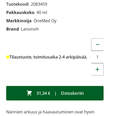
Tuotekoodi
2083459
Pakkauskoko
40 ml
Markkinoija
OneMed Oy
Brand
Lansinoh
Muuta tuot
Tilaustuote, toimitusaika 2-4 arkipäivää.
31,34 €
|
Ostoskoriin
Nännien arkuus ja haavautuminen ovat hyvin