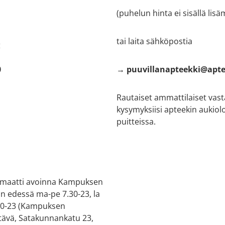
(puhelun hinta ei sisällä lis
tai laita sähköpostia
:
0
→ puuvillanapteekki@apte
Rautaiset ammattilaiset vas
kysymyksiisi apteekin aukiol
puitteissa.
maatti avoinna Kampuksen
in edessä ma-pe 7.30-23, la
 10-23 (Kampuksen
ävä, Satakunnankatu 23,