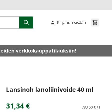
Kirjaudu sisään
teiden verkkokauppatilauksiin!
Lansinoh lanoliinivoide 40 ml
31,34 €
783,50 € / l