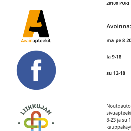
28100 PORI
Avoinna
ma-pe 8-2
la 9-18
su 12-18
Noutoauto
sivuapteek
8-23 ja su
kauppakäyt