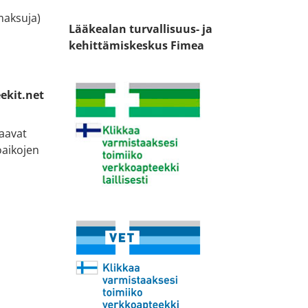
ämaksuja)
Lääkealan turvallisuus- ja
kehittämiskeskus Fimea
ekit.net
taavat
oaikojen