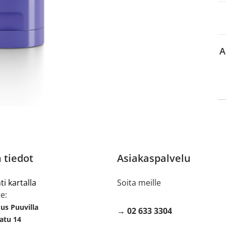
 sinun pitää ensin
lkeen voit maksaa ostoksesi.
A
 tiedot
Asiakaspalvelu
ti kartalla
Soita meille
e:
s Puuvilla
→ 02 633 3304
atu 14