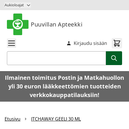
Siirry sisältöön
Aukioloajat
Puuvillan Apteekki
Kirjaudu sisään
Haku
Ilmainen toimitus Postin ja Matkahuollon
yli 30 euron lääkkeettömien tuotteiden
verkkokauppatilauksiin!
Etusivu
ITCHAWAY GEELI 30 ML