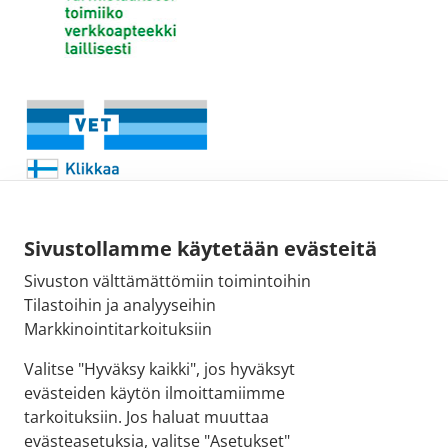
Sivustollamme käytetään evästeitä
Sivuston välttämättömiin toimintoihin
Sähköpostiosoite:
Tilastoihin ja analyyseihin
kirjaamo@fimea.fi
Markkinointitarkoituksiin
Fimean vaihde:
Valitse "Hyväksy kaikki", jos hyväksyt
029 522 3341
evästeiden käytön ilmoittamiimme
tarkoituksiin. Jos haluat muuttaa
evästeasetuksia, valitse "Asetukset"