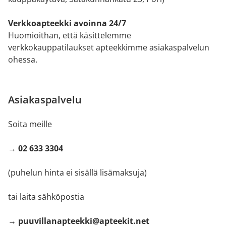
Verkkoapteekki avoinna 24/7
Huomioithan, että käsittelemme
verkkokauppatilaukset apteekkimme asiakaspalvelun
ohessa.
Asiakaspalvelu
Soita meille
→ 02 633 3304
(puhelun hinta ei sisällä lisämaksuja)
tai laita sähköpostia
→ puuvillanapteekki@apteekit.net