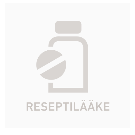
ERBITUX infuusioneste, liuos 5 mg/ml 20
ml
300,75 €
Tuotekoodi
090232
Vaikuttava aine
setuksimabi
Pakkauskoko
20 ml
Markkinoija
Merck Oy
Tarkista Kela-korvattavuus
Aloita reseptitilaus