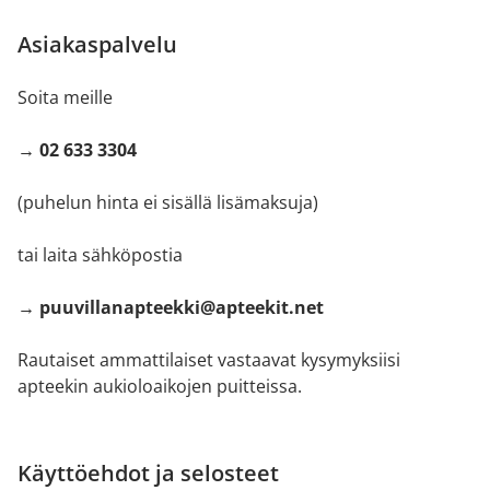
Asiakaspalvelu
Soita meille
→ 02 633 3304
(puhelun hinta ei sisällä lisämaksuja)
tai laita sähköpostia
→ puuvillanapteekki@apteekit.net
Rautaiset ammattilaiset vastaavat kysymyksiisi
apteekin aukioloaikojen puitteissa.
Käyttöehdot ja selosteet