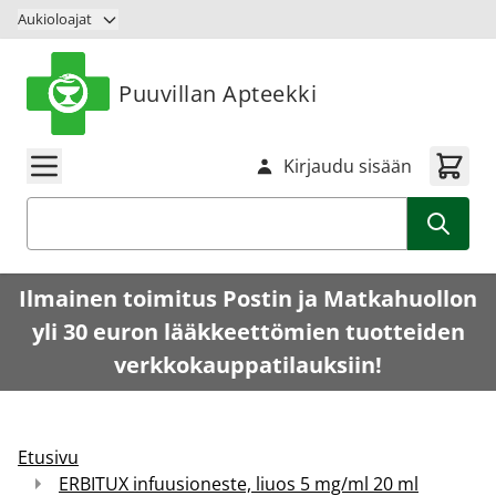
Siirry sisältöön
Aukioloajat
Puuvillan Apteekki
Kirjaudu sisään
Haku
Ilmainen toimitus Postin ja Matkahuollon
yli 30 euron lääkkeettömien tuotteiden
verkkokauppatilauksiin!
Etusivu
ERBITUX infuusioneste, liuos 5 mg/ml 20 ml