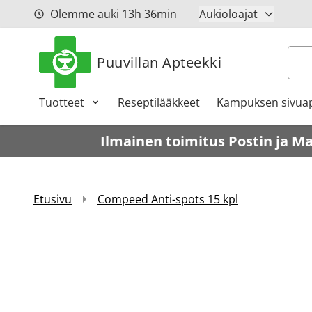
Siirry sisältöön
Olemme auki
13h
36min
Aukioloajat
Hak
Puuvillan Apteekki
Tuotteet
Reseptilääkkeet
Kampuksen sivuap
Ilmainen toimitus Postin ja M
Etusivu
Compeed Anti-spots 15 kpl