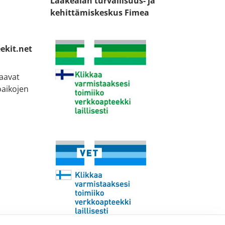
Lääkealan turvallisuus- ja
kehittämiskeskus Fimea
ekit.net
taavat
oaikojen