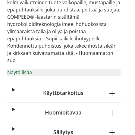
kolmivaikutteinen tuote valkopäille, mustapäille ja
epäpuhtauksille, joka puhdistaa, peittää ja suojaa.
COMPEED® -laastarin sisältämä
hydrokolloiditeknologia imee ihohuokosista
ylimääräistä talia ja öljyä ja poistaa
epäpuhtauksia. - Sopii kaikille ihotyypeille. -
Kohdennettu puhdistus, joka tekee ihosta sileän
ja kirkkaan kuivattamatta sitä. - Huomaamaton
suo
Näytä lisää
Käyttötarkoitus
Huomioitavaa
Säilytys