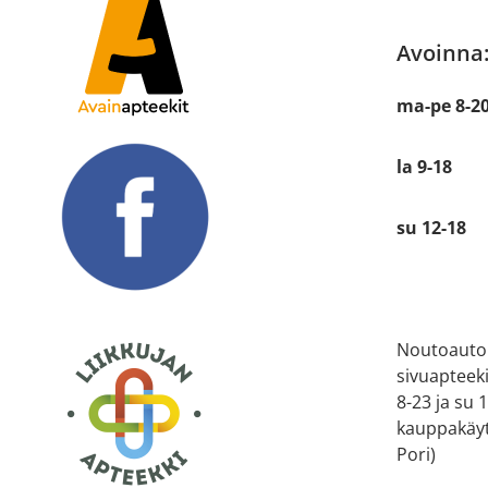
Avoinna
ma-pe 8-2
la 9-18
su 12-18
Noutoauto
sivuapteek
8-23 ja su
kauppakäyt
Pori)