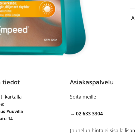
A
 tiedot
Asiakaspalvelu
ti kartalla
Soita meille
e:
s Puuvilla
→ 02 633 3304
atu 14
(puhelun hinta ei sisällä lis