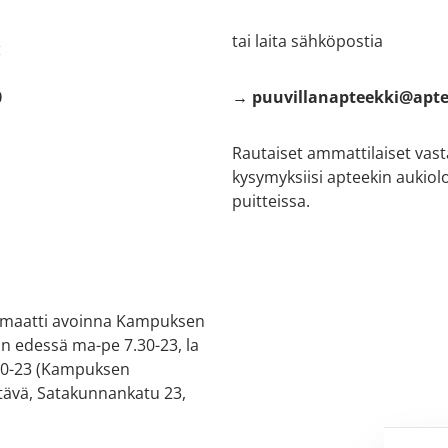
tai laita sähköpostia
:
0
→ puuvillanapteekki@apte
Rautaiset ammattilaiset vas
kysymyksiisi apteekin aukiol
puitteissa.
maatti avoinna Kampuksen
in edessä ma-pe 7.30-23, la
 10-23 (Kampuksen
ävä, Satakunnankatu 23,