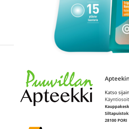
Siirry reseptilääketilaukseen
Apteekin
Katso sijain
Käyntiosoit
Kauppakesku
Siltapuistok
28100 PORI