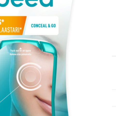
itä
aa reseptiä, ja voit
 sinun pitää ensin
lkeen voit maksaa ostoksesi.