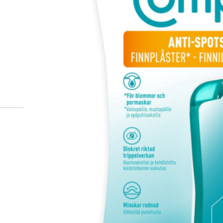
Miten tilaan reseptilääkke
verkkoapteekista?
Reseptilääkkeiden tilaaminen edellyttää voimassa olev
tarkastaa ne
omakanta.fi
-palvelusta. Tilausta varten
tunnistautua. Apteekki käsittelee tilauksesi, jonka jä