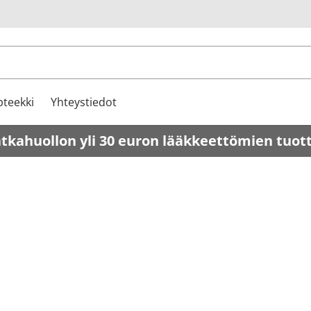
u
teekki
Yhteystiedot
atkahuollon yli 30 euron lääkkeettömien tuot