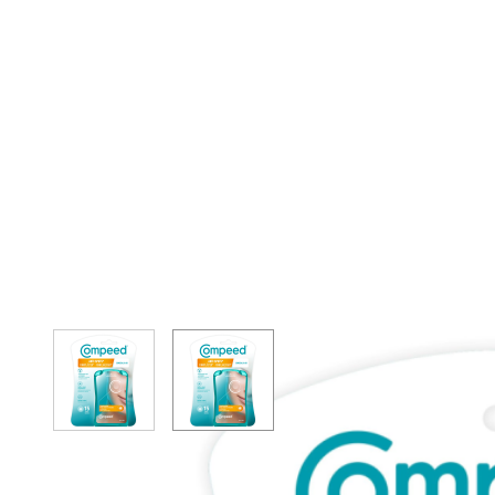
View larger image
View larger image