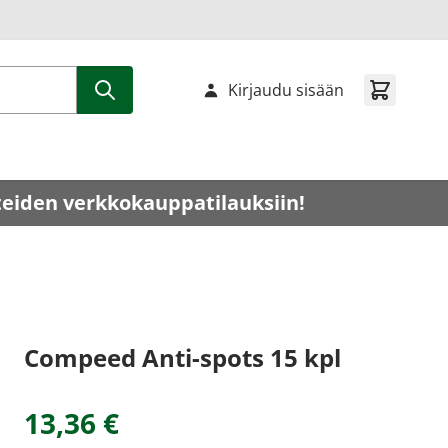
Kirjaudu sisään
teiden verkkokauppatilauksiin!
Compeed Anti-spots 15 kpl
13,36 €