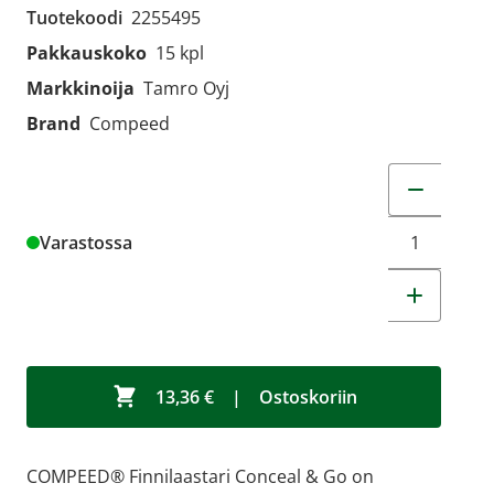
Tuotekoodi
2255495
Pakkauskoko
15 kpl
Markkinoija
Tamro Oyj
Brand
Compeed
Muuta tuot
Varastossa
13,36 €
|
Ostoskoriin
COMPEED® Finnilaastari Conceal & Go on