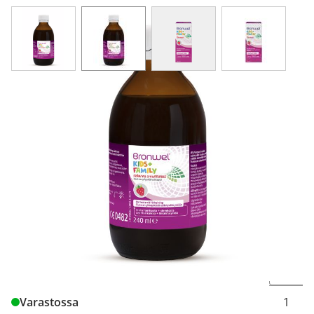
View larger image
View larger image
View larger image
View larger
Bronwel Kids plus Family 240 ml
16,73 €
69,71 € / l
Tuotekoodi
6000214
Pakkauskoko
240 ml
Markkinoija
Tamro Oyj
Brand
Bronwel
Muuta t
Varastossa