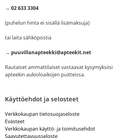
→ 02 633 3304
(puhelun hinta ei sisällä lisämaksuja)
tai laita sähköpostia
→ puuvillanapteekki@apteekit.net
Rautaiset ammattilaiset vastaavat kysymyksiisi
apteekin aukioloaikojen puitteissa.
Käyttöehdot ja selosteet
Verkkokaupan tietosuojaseloste
Evästeet
Verkkokaupan käyttö- ja toimitusehdot
Saavutettavuusseloste