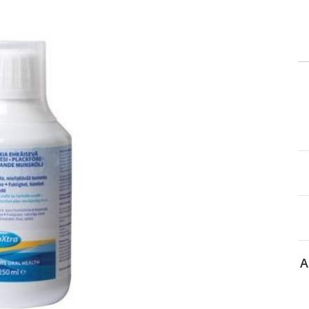
itä
aa reseptiä, ja voit
 sinun pitää ensin
lkeen voit maksaa ostoksesi.
A