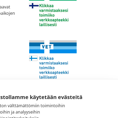
taavat
oaikojen
Sähköpostiosoite:
ustollamme käytetään evästeitä
kirjaamo@fimea.fi
ton välttämättömiin toimintoihin
toihin ja analyyseihin
Fimean vaihde: