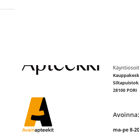
Apteekin
Katso sijain
Käyntiosoit
Kauppakesku
Siltapuistok
28100 PORI
Avoinna
ma-pe 8-2