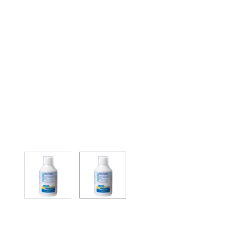
View larger image
View larger image