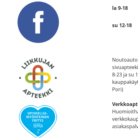
la 9-18
su 12-18
Noutoauto
sivuapteek
8-23 ja su
kauppakäyt
Pori)
Verkkoapt
Huomioitha
verkkokaup
asiakaspal