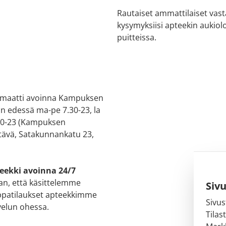
Rautaiset ammattilaiset vas
kysymyksiisi apteekin aukiol
puitteissa.
maatti avoinna Kampuksen
in edessä ma-pe 7.30-23, la
 10-23 (Kampuksen
ävä, Satakunnankatu 23,
eekki avoinna 24/7
n, että käsittelemme
Siv
patilaukset apteekkimme
Sivus
velun ohessa.
Tilas