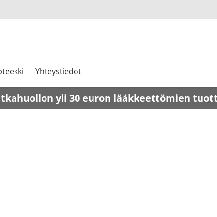
u
teekki
Yhteystiedot
atkahuollon yli 30 euron lääkkeettömien tuot