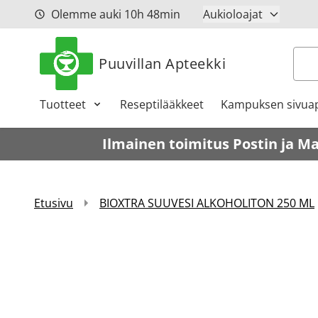
Siirry sisältöön
Olemme auki
10h
48min
Aukioloajat
Hak
Puuvillan Apteekki
Tuotteet
Reseptilääkkeet
Kampuksen sivuap
Ilmainen toimitus Postin ja M
Etusivu
BIOXTRA SUUVESI ALKOHOLITON 250 ML