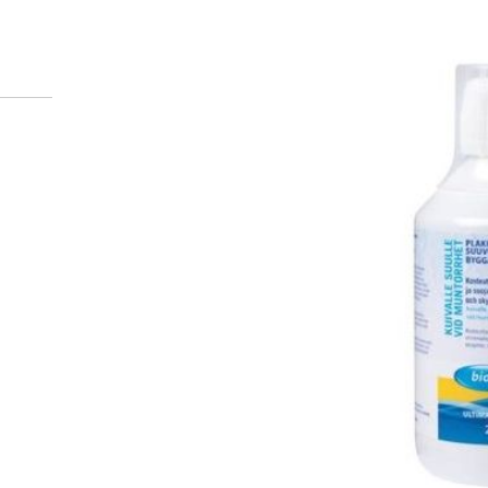
Miten tilaan reseptilääkke
verkkoapteekista?
Reseptilääkkeiden tilaaminen edellyttää voimassa olev
tarkastaa ne
omakanta.fi
-palvelusta. Tilausta varten
tunnistautua. Apteekki käsittelee tilauksesi, jonka jä
Siirry reseptilääketilaukseen