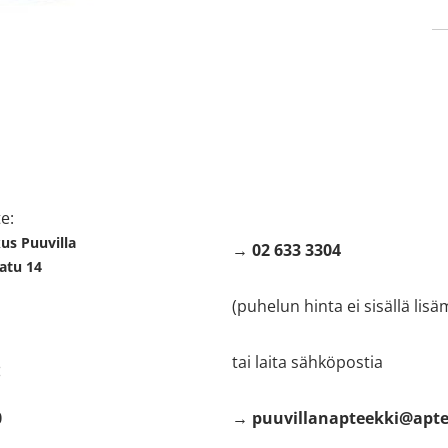
 tiedot
Asiakaspalvelu
ti kartalla
Soita meille
e:
s Puuvilla
→ 02 633 3304
atu 14
(puhelun hinta ei sisällä lis
tai laita sähköpostia
:
0
→ puuvillanapteekki@apte