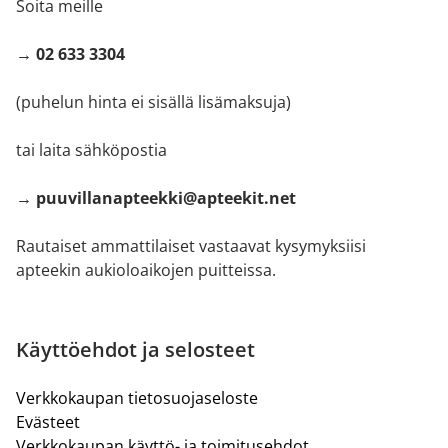
Soita meille
→ 02 633 3304
(puhelun hinta ei sisällä lisämaksuja)
tai laita sähköpostia
→ puuvillanapteekki@apteekit.net
Rautaiset ammattilaiset vastaavat kysymyksiisi
apteekin aukioloaikojen puitteissa.
Käyttöehdot ja selosteet
Verkkokaupan tietosuojaseloste
Evästeet
Verkkokaupan käyttö- ja toimitusehdot