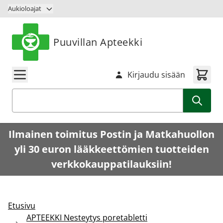
Siirry sisältöön
Aukioloajat
Puuvillan Apteekki
Kirjaudu sisään
Haku
Ilmainen toimitus Postin ja Matkahuollon
yli 30 euron lääkkeettömien tuotteiden
verkkokauppatilauksiin!
Etusivu
APTEEKKI Nesteytys poretabletti