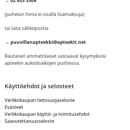
→ 02 633 3304
(puhelun hinta ei sisällä lisämaksuja)
tai laita sähköpostia
→ puuvillanapteekki@apteekit.net
Rautaiset ammattilaiset vastaavat kysymyksiisi
apteekin aukioloaikojen puitteissa.
Käyttöehdot ja selosteet
Verkkokaupan tietosuojaseloste
Evästeet
Verkkokaupan käyttö- ja toimitusehdot
Saavutettavuusseloste