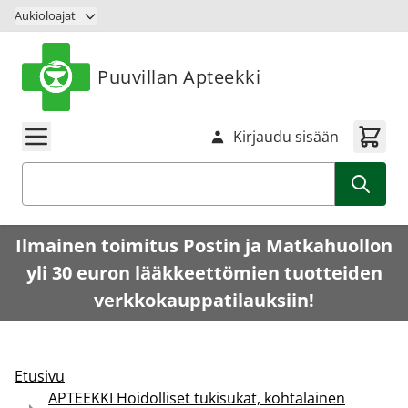
Siirry sisältöön
Aukioloajat
Puuvillan Apteekki
Kirjaudu sisään
Haku
Ilmainen toimitus Postin ja Matkahuollon
yli 30 euron lääkkeettömien tuotteiden
verkkokauppatilauksiin!
Etusivu
APTEEKKI Hoidolliset tukisukat, kohtalainen