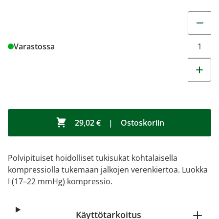
Muuta t
Varastossa
29,02 €
|
Ostoskoriin
Polvipituiset hoidolliset tukisukat kohtalaisella
kompressiolla tukemaan jalkojen verenkiertoa. Luokka
I (17–22 mmHg) kompressio.
Käyttötarkoitus