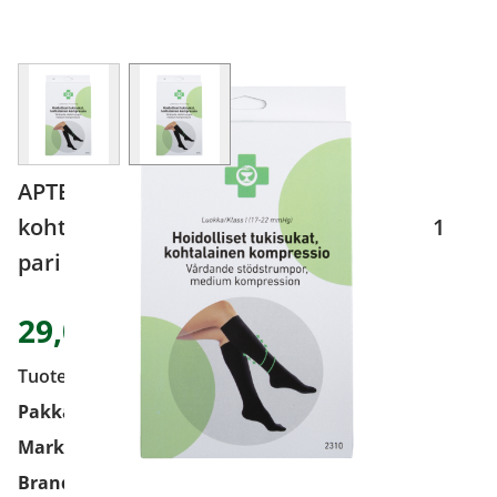
View larger image
View larger image
APTEEKKI Hoidolliset tukisukat,
kohtalainen kompressio (lk. I) S musta 1
pari
29,02 €
Tuotekoodi
9209956
Pakkauskoko
1 pari
Markkinoija
Medifon Oy Ab
Brand
Apteekki