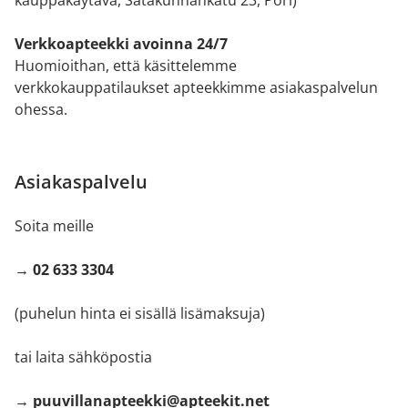
Verkkoapteekki avoinna 24/7
Huomioithan, että käsittelemme
verkkokauppatilaukset apteekkimme asiakaspalvelun
ohessa.
Asiakaspalvelu
Soita meille
→ 02 633 3304
(puhelun hinta ei sisällä lisämaksuja)
tai laita sähköpostia
→ puuvillanapteekki@apteekit.net