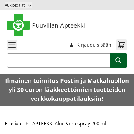
Siirry sisältöön
Aukioloajat
Puuvillan Apteekki
Kirjaudu sisään
Haku
Ilmainen toimitus Postin ja Matkahuollon
yli 30 euron lääkkeettömien tuotteiden
verkkokauppatilauksiin!
Etusivu
APTEEKKI Aloe Vera spray 200 ml