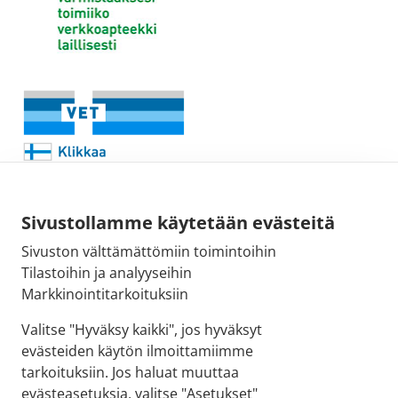
Sivustollamme käytetään evästeitä
Sivuston välttämättömiin toimintoihin
Sähköpostiosoite:
Tilastoihin ja analyyseihin
kirjaamo@fimea.fi
Markkinointitarkoituksiin
Fimean vaihde:
Valitse "Hyväksy kaikki", jos hyväksyt
029 522 3341
evästeiden käytön ilmoittamiimme
tarkoituksiin. Jos haluat muuttaa
evästeasetuksia, valitse "Asetukset"