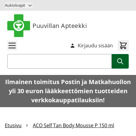
Siirry sisältöön
Aukioloajat
Puuvillan Apteekki
Kirjaudu sisään
Haku
Ilmainen toimitus Postin ja Matkahuollon
yli 30 euron lääkkeettömien tuotteiden
verkkokauppatilauksiin!
Etusivu
ACO Self Tan Body Mousse P 150 ml