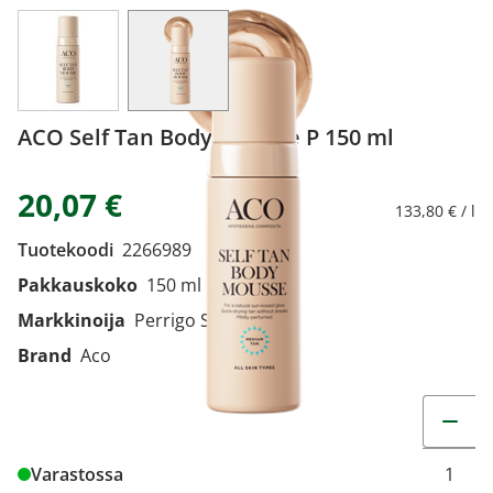
View larger image
View larger image
ACO Self Tan Body Mousse P 150 ml
20,07 €
133,80 € / l
Tuotekoodi
2266989
Pakkauskoko
150 ml
Markkinoija
Perrigo Suomi Oy
Brand
Aco
Muuta t
Varastossa