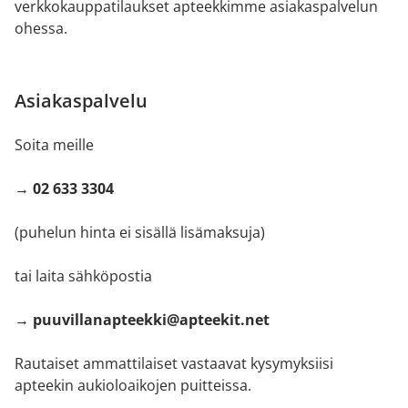
verkkokauppatilaukset apteekkimme asiakaspalvelun
ohessa.
Asiakaspalvelu
Soita meille
→ 02 633 3304
(puhelun hinta ei sisällä lisämaksuja)
tai laita sähköpostia
→ puuvillanapteekki@apteekit.net
Rautaiset ammattilaiset vastaavat kysymyksiisi
apteekin aukioloaikojen puitteissa.