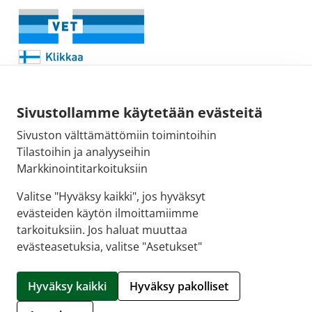
Sivustollamme käytetään evästeitä
Sivuston välttämättömiin toimintoihin
Sähköpostiosoite:
Tilastoihin ja analyyseihin
kirjaamo@fimea.fi
Markkinointitarkoituksiin
Fimean vaihde:
Valitse "Hyväksy kaikki", jos hyväksyt
029 522 3341
evästeiden käytön ilmoittamiimme
tarkoituksiin. Jos haluat muuttaa
evästeasetuksia, valitse "Asetukset"
© 2026 Puuvillan Apteekki |
Crasman eApteekki
Hyväksy kaikki
Hyväksy pakolliset
Hallitse evästeitä